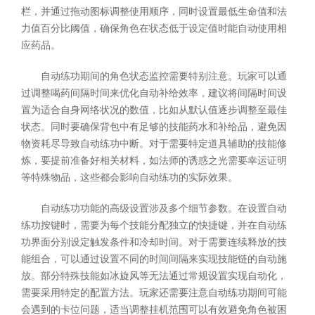
栏，并通过拖动图标调整使用顺序，同时设置最低生命值和法
力值百分比阈值，确保角色在状态低于设定值时能自动使用相
应药品。
自动练功期间的角色状态监控需要特别注意。玩家可以通
过调整喝药间隔时间来优化自动补给效率，建议将间隔时间设
置为适合自身网络状况的数值，比如从默认值逐步调整至最佳
状态。同时要确保背包中有足够的技能药水和补给品，避免因
物资耗尽导致自动练功中断。对于需要特定道具辅助的技能修
炼，要提前准备好相关材料，如法师的诱惑之光需要幸运证明
等特殊物品，这些都会影响自动练功的实际效果。
自动练功功能的高级设置涉及多个细节参数。在设置自动
练功按键时，需要为每个技能分配独立的快捷键，并在自动练
功界面分别设定触发条件和冷却时间。对于需要连续释放的技
能组合，可以通过设置不同的时间间隔来实现技能链的自动施
放。部分特殊技能如冰旋风等无法通过常规设置实现自动化，
需要采用特定的配置方法。玩家还需要注意自动练功期间可能
会遇到的卡位问题，适当调整挂机范围可以有效避免角色被困