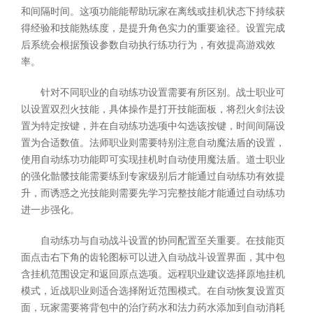
和间隔时间。这项功能能帮助玩家在离线或挂机状态下持续获
得经验和技能熟练度，是提升角色实力的重要途径。设置完成
后系统会根据预设参数自动执行练功行为，有效提高游戏效
率。
针对不同职业的自动练功设置需要有所区别。战士职业可
以设置双烈火技能，具体操作是打开技能面板，将烈火剑法设
置为特定按键，并在自动练功选项中勾选该按键，时间间隔设
置为合适数值。法师职业则需要特别注意自动魔法盾的设置，
使用自动练功功能即可实现挂机时自动使用魔法盾。道士职业
的强化骷髅技能需要练到专家级别后才能通过自动练功有效提
升，而诱惑之光技能则需要先学习完整技能才能通过自动练功
进一步强化。
自动练功与自动战斗设置的协同配置至关重要。在技能页
面点击右下角的齿轮图标可以进入自动战斗设置界面，其中包
含挂机范围设定和返回原点选项。远程职业建议选择原地挂机
模式，近战职业则适合选择附近范围模式。在自动恢复设置页
面，玩家需要将背包中的治疗药水和法力药水添加到自动消耗