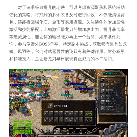
对于追求极致提升的老铁，可以考虑资源聚焦和系统辅助
强化的策略。将打到的多余装备及时进行回收，不仅能清理背
包，还能换回强化石、金币等实用资源。关注装备的附加属性
激活和技能搭配，比如激活屠龙刀的增加攻击力、提升暴击率
等隐藏属性，能让你的输出能力再上一个台阶。如果条件允
许，参与像野外BOSS争夺、特定副本挑战，获取稀有道具如龙
鳞、凤羽等，它们对武器属性的飞跃有着关键作用。耐心积累
和精准投入，是让屠龙刀早日展现真正威力的不二法门。