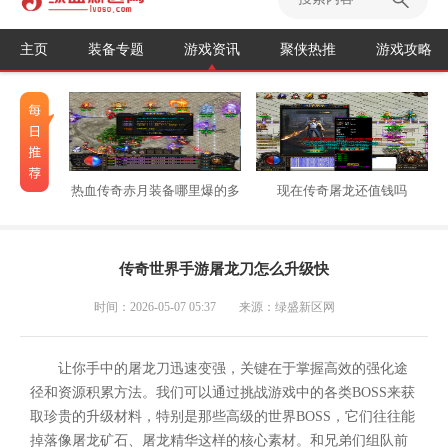
主页
装备专题
游戏资讯
聚侠热推
游戏攻略
热血传奇赤月装备哪里爆的多
现在传奇屠龙还值钱吗
传奇世界手游屠龙刀怎么升级快
时间：2026-05-07 05:37
来源：绿盛新区网
让你手中的屠龙刀迅速变强，关键在于掌握高效的强化途
径和资源积累方法。我们可以通过挑战游戏中的各类BOSS来获
取珍贵的升级材料，特别是那些高级的世界BOSS，它们往往能
掉落像屠龙矿石、屠龙精华这样的核心素材。和兄弟们组队前