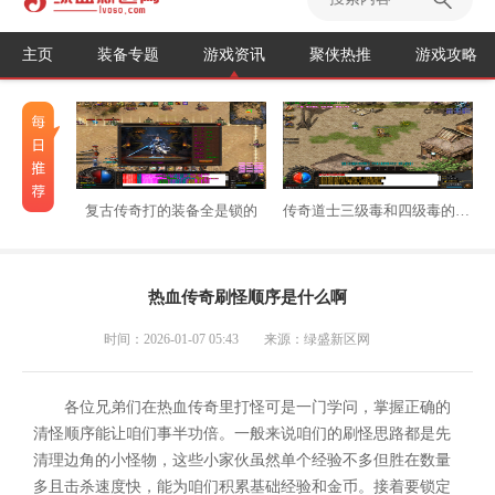
主页
装备专题
游戏资讯
聚侠热推
游戏攻略
复古传奇打的装备全是锁的
传奇道士三级毒和四级毒的区别
热血传奇刷怪顺序是什么啊
时间：2026-01-07 05:43
来源：绿盛新区网
各位兄弟们在热血传奇里打怪可是一门学问，掌握正确的
清怪顺序能让咱们事半功倍。一般来说咱们的刷怪思路都是先
清理边角的小怪物，这些小家伙虽然单个经验不多但胜在数量
多且击杀速度快，能为咱们积累基础经验和金币。接着要锁定