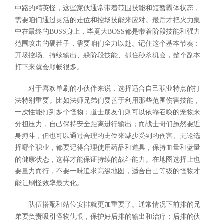
中路的精英怪，这些家伙通常带着范围技能和短暂霸体状态，
需要咱们通过灵活的走位和控场技能来应对。最后才把火力集
中在最终的BOSS身上，毕竟大BOSS都是带着阶段技能和强力
范围攻击的硬茬子，需要咱们全力以赴。记住这个基本节奏：
开场控场、持续输出、躲阶段技能、抓住秒杀机会，整个副本
打下来就会顺畅很多。
对于喜欢单刷的小伙伴来说，选择适合自己职业特点的打
法特别重要。比如法师兄弟们要善于利用那些范围伤害技能，
一次性能打到多个怪物；道士朋友们则可以依靠召唤的宠物来
分担压力，自己保持安全距离进行输出；而战士哥们虽然要近
身搏斗，但也可以通过合理的走位来减少受到的伤害。无论选
择哪个职业，都要记得合理使用药品和道具，保持血量和蓝量
的健康状态，这样才能保证持续的战斗能力。在地图选择上也
要量力而行，不要一味追求高级地图，适合自己等级的怪物才
能让刷怪效率最大化。
队伍搭配和站位安排就更加重要了。通常情况下前排的兄
弟要负责吸引怪物仇恨，保护好后排的输出和治疗；后排的伙