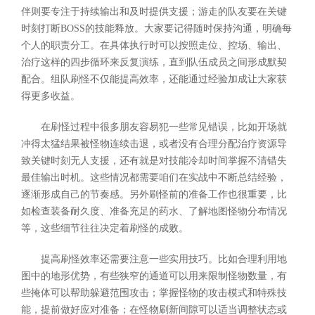
伴则要专注于持续输出和及时提供支援；游走的队友要在关键
时刻打断BOSS的技能释放。大家要记得随时保持沟通，明确每
个人的职责分工。在具体执行时可以按照走位、控场、输出、
治疗这样的四步循环来反复演练，直到队伍成员之间形成默契
配合。组队刷怪不仅能提高效率，还能通过经验加成让大家获
得更多收益。
在刷怪过程中很多朋友容易犯一些常见错误，比如开场就
冲得太猛结果被怪物连续击退，或者没有合理分配治疗资源导
致关键时刻无人支援，还有就是对技能冷却时间掌握不清错失
最佳输出时机。这些情况都需要咱们在实战中不断总结经验，
逐渐形成自己的节奏感。另外刷怪前的准备工作也很重要，比
如检查装备耐久度、准备充足的药水、了解地图怪物分布情况
等，这些细节往往决定着刷怪的成败。
提高刷怪效率还需要注意一些实用技巧。比如合理利用地
图中的地形优势，有些狭窄的通道可以用来限制怪物数量，有
些掩体可以帮助躲避范围攻击；掌握怪物的攻击模式和特殊技
能，提前做好应对准备；在怪物刷新间隙可以适当调整状态或