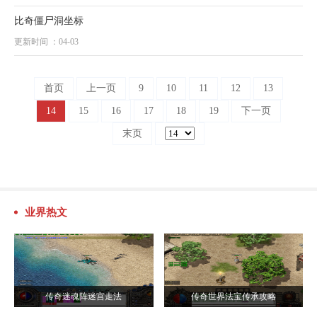
比奇僵尸洞坐标
更新时间 ：04-03
首页
上一页
9
10
11
12
13
14
15
16
17
18
19
下一页
末页
业界热文
传奇迷魂阵迷宫走法
传奇世界法宝传承攻略