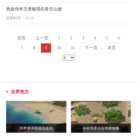
热血传奇王者秘境任务怎么做
更新时间 ：02-20
首页
上一页
1
2
3
4
5
6
7
8
9
10
11
下一页
末页
业界热文
传奇迷魂阵迷宫走法
传奇世界法宝传承攻略