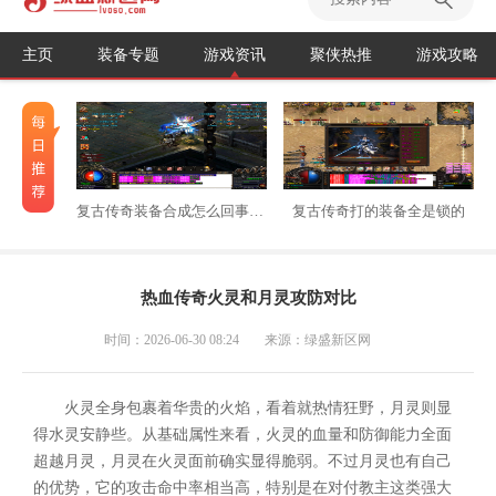
主页
装备专题
游戏资讯
聚侠热推
游戏攻略
复古传奇装备合成怎么回事不能用
复古传奇打的装备全是锁的
热血传奇火灵和月灵攻防对比
时间：2026-06-30 08:24
来源：绿盛新区网
火灵全身包裹着华贵的火焰，看着就热情狂野，月灵则显
得水灵安静些。从基础属性来看，火灵的血量和防御能力全面
超越月灵，月灵在火灵面前确实显得脆弱。不过月灵也有自己
的优势，它的攻击命中率相当高，特别是在对付教主这类强大