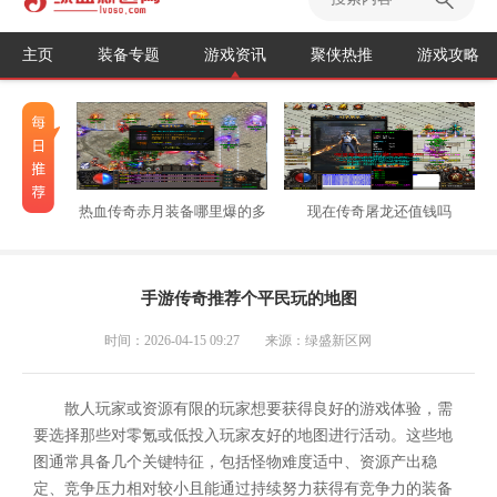
主页
装备专题
游戏资讯
聚侠热推
游戏攻略
热血传奇赤月装备哪里爆的多
现在传奇屠龙还值钱吗
手游传奇推荐个平民玩的地图
时间：2026-04-15 09:27
来源：绿盛新区网
散人玩家或资源有限的玩家想要获得良好的游戏体验，需
要选择那些对零氪或低投入玩家友好的地图进行活动。这些地
图通常具备几个关键特征，包括怪物难度适中、资源产出稳
定、竞争压力相对较小且能通过持续努力获得有竞争力的装备