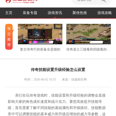
主页
装备专题
游戏资讯
聚侠热推
游戏攻略
复古传奇打的装备全是锁的
传奇道士三级毒和四级毒的区别
传奇技能设置升级经验怎么设置
时间：2026-06-02 16:35
来源：绿盛新区网
亲们在玩传奇游戏时，技能设置和升级经验的调整会直接
影响大家的角色成长速度和战斗实力。要想高效提升技能等
级，首先需要了解不同技能的基础属性和升级路径。技能数据
库中可以调整技能的基本威力和升级后增加的威力等参数，这