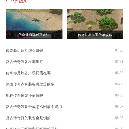
业界热文
传奇迷魂阵迷宫走法
传奇世界法宝传承攻略
传奇商店后期怎么赚钱
07-28
复古传奇装备在哪里打
07-31
传奇赤月峡谷广场药店在哪
08-02
热血传奇赤月装备哪里爆的多
08-02
现在传奇屠龙还值钱吗
08-05
复古传奇装备合成怎么回事不能用
08-07
复古传奇打的装备全是锁的
08-08
08-09