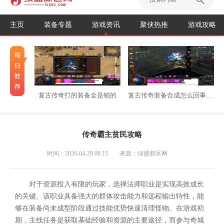
主页
装备专题
游戏资讯
聚侠热推
游戏攻略
复古传奇打的装备全是锁的
复古传奇装备合成怎么回事不能用
传奇霸主贫民攻略
时间：2026-04-29 08:15
来源：绿盛新区网
对于资源投入有限的玩家，选择法师职业是实现高效成长
的关键。该职业具备强大的群体攻击能力和远程输出特性，能
够在装备尚未成型阶段通过技能优势快速清理怪物。在游戏初
期，主线任务是获取基础经验和资源的主要途径，而参与奇城