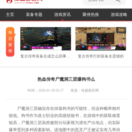
主页
装备专题
游戏资讯
聚侠热推
游戏攻略
复古传奇装备合成怎么回事不能用
复古传奇打的装备全是锁的
热血传奇尸魔洞三层爆狗书么
时间：2026-01-30 05:17
来源：绿盛新区网
尸魔洞三层确实存在掉落狗书的可能性，但这种概率相对
较低。狗书作为道士职业的高级技能书，在游戏中的获取难度
较高，尸魔洞三层虽然被部分玩家视为潜在产出地点，但实际
爆率受到多种因素影响。该地图中的恶灵尸王被证实有几率掉