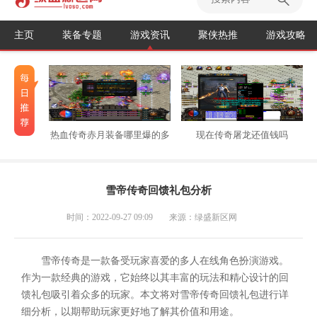
主页
装备专题
游戏资讯
聚侠热推
游戏攻略
热血传奇赤月装备哪里爆的多
现在传奇屠龙还值钱吗
雪帝传奇回馈礼包分析
时间：2022-09-27 09:09
来源：绿盛新区网
雪帝传奇是一款备受玩家喜爱的多人在线角色扮演游戏。
作为一款经典的游戏，它始终以其丰富的玩法和精心设计的回
馈礼包吸引着众多的玩家。本文将对雪帝传奇回馈礼包进行详
细分析，以期帮助玩家更好地了解其价值和用途。