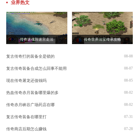
业界热文
传奇迷魂阵迷宫走法
传奇世界法宝传承攻略
复古传奇打的装备全是锁的
08-08
复古传奇装备合成怎么回事不能用
08-07
现在传奇屠龙还值钱吗
08-05
热血传奇赤月装备哪里爆的多
08-02
传奇赤月峡谷广场药店在哪
08-02
复古传奇装备在哪里打
07-31
传奇商店后期怎么赚钱
07-28