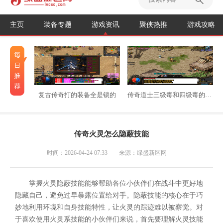
主页
装备专题
游戏资讯
聚侠热推
游戏攻略
复古传奇打的装备全是锁的
传奇道士三级毒和四级毒的区别
传奇火灵怎么隐蔽技能
时间：2026-04-24 07:33
来源：绿盛新区网
掌握火灵隐蔽技能能够帮助各位小伙伴们在战斗中更好地
隐藏自己，避免过早暴露位置给对手。隐蔽技能的核心在于巧
妙地利用环境和自身技能特性，让火灵的踪迹难以被察觉。对
于喜欢使用火灵系技能的小伙伴们来说，首先要理解火灵技能