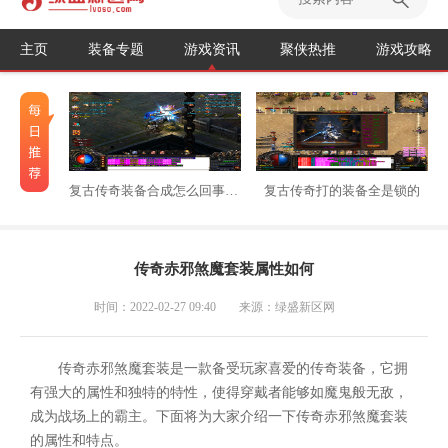
主页
装备专题
游戏资讯
聚侠热推
游戏攻略
复古传奇装备合成怎么回事不能用
复古传奇打的装备全是锁的
传奇赤邪煞魔套装属性如何
时间：2022-02-27 09:40
来源：绿盛新区网
传奇赤邪煞魔套装是一款备受玩家喜爱的传奇装备，它拥
有强大的属性和独特的特性，使得穿戴者能够如魔鬼般无敌，
成为战场上的霸主。下面将为大家介绍一下传奇赤邪煞魔套装
的属性和特点。