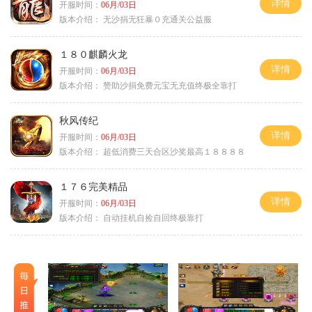
详情
开服时间：
06月/03日
版本介绍：
无沙捐无狂暴０充通关公益服
１８０麒麟火龙
详情
开服时间：
06月/03日
版本介绍：
赞助沙捐免费元宝无充值终极全靠打
秋风传纪
详情
开服时间：
06月/03日
版本介绍：
超低消费三天合区沙奖最高１８８８８
１７６完美精品
详情
开服时间：
06月/03日
版本介绍：
自动挂机自捡自回终极靠打