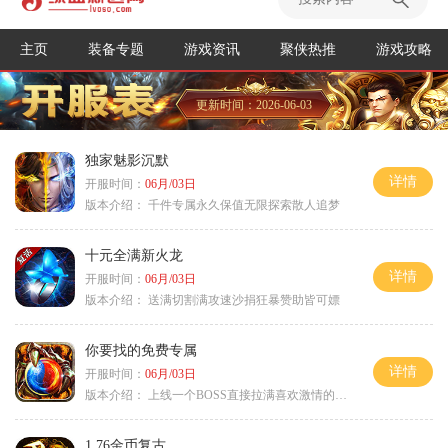
主页
装备专题
游戏资讯
聚侠热推
游戏攻略
更新时间：2026-06-03
独家魅影沉默
详情
开服时间：
06月/03日
版本介绍：
千件专属永久保值无限探索散人追梦
十元全满新火龙
详情
开服时间：
06月/03日
版本介绍：
送满切割满攻速沙捐狂暴赞助皆可嫖
你要找的免费专属
详情
开服时间：
06月/03日
版本介绍：
上线一个BOSS直接拉满喜欢激情的朋友进
1.76金币复古