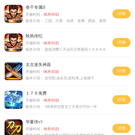
叁千专属II
详情
开服时间：
06月/03日
版本介绍：
三国、大唐、仙侠、龙渊、西游、漫画
秋风传纪
详情
开服时间：
06月/03日
版本介绍：
超低消费三天合区沙奖最高１８８８８
太古迷失神器
详情
开服时间：
06月/03日
版本介绍：
送切割,送会员,送转身,上线就干
１７６免费
详情
开服时间：
06月/03日
版本介绍：
2简单怀旧复古三天拿沙可玩一年
华夏传v3
详情
开服时间：
06月/03日