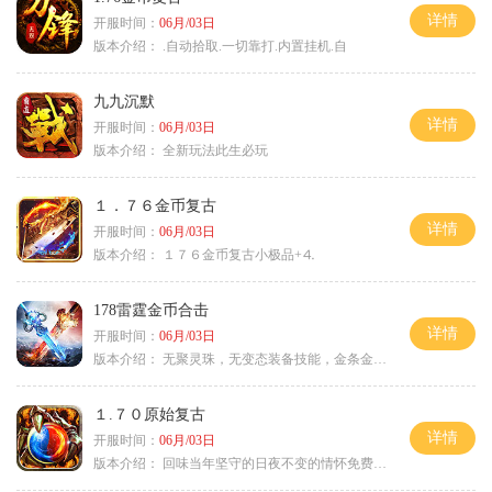
详情
开服时间：
06月/03日
版本介绍：
.自动拾取.一切靠打.内置挂机.自
九九沉默
详情
开服时间：
06月/03日
版本介绍：
全新玩法此生必玩
１．７６金币复古
详情
开服时间：
06月/03日
版本介绍：
１７６金币复古小极品+⒋
178雷霆金币合击
详情
开服时间：
06月/03日
版本介绍：
无聚灵珠，无变态装备技能，金条金刚石保底
１.７０原始复古
详情
开服时间：
06月/03日
版本介绍：
回味当年坚守的日夜不变的情怀免费绿色