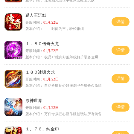
版本介绍：
无赞助无回馈中变冰雪微变沉默
猎人王沉默
详情
开服时间：
01月/22日
版本介绍：
时间为王，轻松赚烟
１．８０传奇火龙
详情
开服时间：
01月/22日
版本介绍：
极品+5经典好服等级好升装备全爆
１８０冰啸火龙
详情
开服时间：
01月/22日
版本介绍：
自动捡取良心好服剑甲全爆长久激情
原神世界
详情
开服时间：
01月/22日
版本介绍：
万件专属匠心巨作独创玩法所有装备靠打
１、７６、纯金币