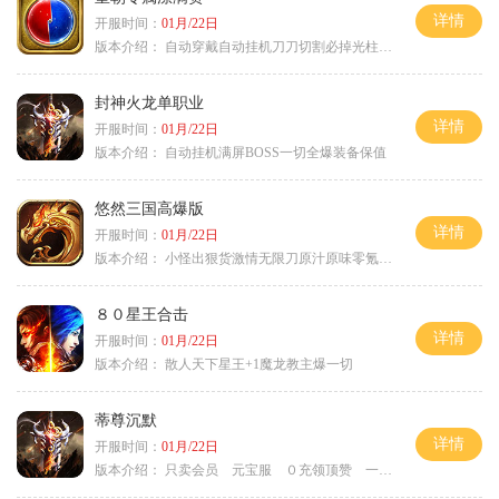
详情
开服时间：
01月/22日
版本介绍：
自动穿戴自动挂机刀刀切割必掉光柱自动
封神火龙单职业
详情
开服时间：
01月/22日
版本介绍：
自动挂机满屏BOSS一切全爆装备保值
悠然三国高爆版
详情
开服时间：
01月/22日
版本介绍：
小怪出狠货激情无限刀原汁原味零氪通关
８０星王合击
详情
开服时间：
01月/22日
版本介绍：
散人天下星王+1魔龙教主爆一切
蒂尊沉默
详情
开服时间：
01月/22日
版本介绍：
只卖会员 元宝服 ０充领顶赞 一切靠打