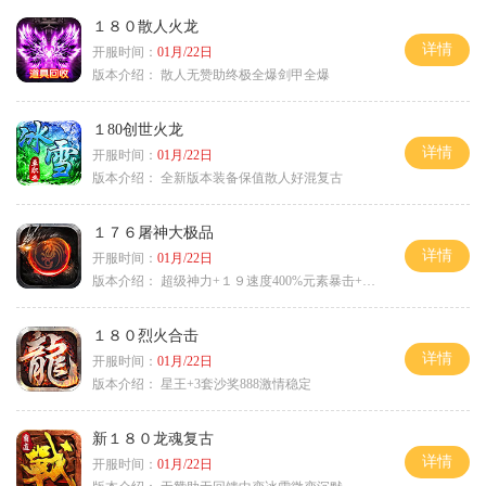
１８０散人火龙
详情
开服时间：
01月/22日
版本介绍：
散人无赞助终极全爆剑甲全爆
１80创世火龙
详情
开服时间：
01月/22日
版本介绍：
全新版本装备保值散人好混复古
１７６屠神大极品
详情
开服时间：
01月/22日
版本介绍：
超级神力+１９速度400%元素暴击+６６
１８０烈火合击
详情
开服时间：
01月/22日
版本介绍：
星王+3套沙奖888激情稳定
新１８０龙魂复古
详情
开服时间：
01月/22日