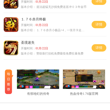
详情
开服时间：
01月/22日
版本介绍：
道法超猛无沙捐免费送首冲０３年金币
１.７６赤月终极
详情
开服时间：
01月/22日
版本介绍：
１.７６赤月小极品+4，一张月卡走天涯c
圣境迷失
详情
开服时间：
01月/22日
版本介绍：
赞助靠打挂机免费吸怪免费狂暴免费
有彻地钉的传奇
热血传奇1.76版官网