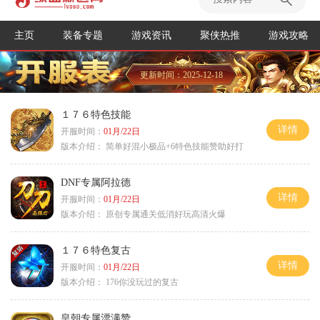
主页
装备专题
游戏资讯
聚侠热推
游戏攻略
更新时间：2025-12-18
１７６特色技能
详情
开服时间：
01月/22日
版本介绍：
简单好混小极品+6特色技能赞助好打
DNF专属阿拉德
详情
开服时间：
01月/22日
版本介绍：
原创专属通关低消好玩高清火爆
１７６特色复古
详情
开服时间：
01月/22日
版本介绍：
176你没玩过的复古
皇朝专属漂满赞