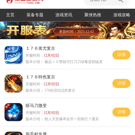
主页
装备专题
游戏资讯
聚侠热推
游戏攻略
更新时间：2025-12-02
１７６蚩尤复古
详情
开服时间：
12月/02日
版本介绍：
极品＋５赞助可打刀刀绿毒道招猛虎
１７６特色复古
详情
开服时间：
12月/02日
版本介绍：
176你没玩过的复古
斩马刀微变
详情
开服时间：
12月/02日
版本介绍：
散人天堂爆率全开一切靠打？通关
新手村专属