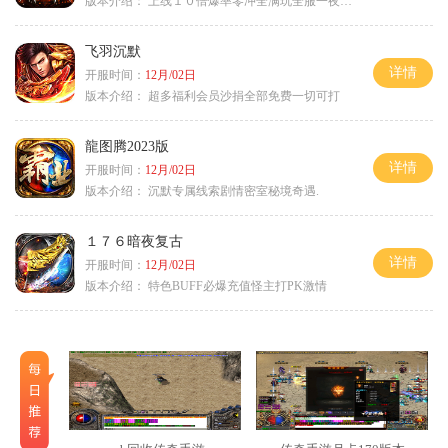
版本介绍：
上线１０倍爆率零冲全满玩全服一夜终极
飞羽沉默
详情
开服时间：
12月/02日
版本介绍：
超多福利会员沙捐全部免费一切可打
龍图腾2023版
详情
开服时间：
12月/02日
版本介绍：
沉默专属线索剧情密室秘境奇遇.
１７６暗夜复古
详情
开服时间：
12月/02日
版本介绍：
特色BUFF必爆充值怪主打PK激情