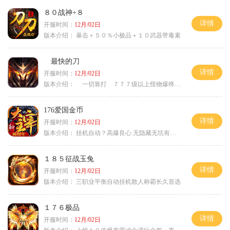
８０战神+８
详情
开服时间：
12月/02日
版本介绍：
暴击＋５０％小极品＋１０武器带毒素
最快的刀
详情
开服时间：
12月/02日
版本介绍：
一切靠打 ７７７级以上怪物爆终极
176爱国金币
详情
开服时间：
12月/02日
版本介绍：
挂机自动？高爆良心.无隐藏无坑有时间就是
１８５征战玉兔
详情
开服时间：
12月/02日
版本介绍：
三职业平衡自动挂机散人称霸长久首选
１７６极品
详情
开服时间：
12月/02日