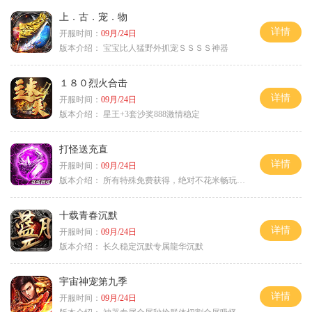
上．古．宠．物
详情
开服时间：
09月/24日
版本介绍：
宝宝比人猛野外抓宠ＳＳＳＳ神器
１８０烈火合击
详情
开服时间：
09月/24日
版本介绍：
星王+3套沙奖888激情稳定
打怪送充直
详情
开服时间：
09月/24日
版本介绍：
所有特殊免费获得，绝对不花米畅玩所有地图
十载青春沉默
详情
开服时间：
09月/24日
版本介绍：
长久稳定沉默专属龍华沉默
宇宙神宠第九季
详情
开服时间：
09月/24日