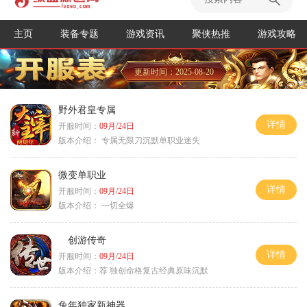
主页
装备专题
游戏资讯
聚侠热推
游戏攻略
更新时间：2025-08-20
野外君皇专属
详情
开服时间：
09月/24日
版本介绍：
专属无限刀沉默单职业迷失
微变单职业
详情
开服时间：
09月/24日
版本介绍：
一切全爆
创游传奇
详情
开服时间：
09月/24日
版本介绍：
荐 独创命格复古经典原味沉默
兔年独家新神器