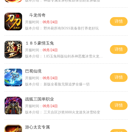
版本介绍：
神器专属全屏秒捡群体切割全屏吸怪
斗龙传奇
详情
开服时间：
09月/24日
版本介绍：
野外刷所有BOSS装备靠打养老好玩
１８５豪情玉兔
详情
开服时间：
09月/24日
版本介绍：
1.85玉兔韩版仙剑杀神恶魔冰雪火龙神器专属
巴蜀仙境
详情
开服时间：
09月/24日
版本介绍：
新版全看脸无限追梦全爆一切
战狐三国单职业
详情
开服时间：
09月/24日
版本介绍：
三天合区沙奖8888火龙迷失冰雪轻变
游心太玄专属