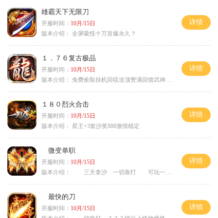
雄霸天下无限刀
详情
开服时间：
10月/15日
版本介绍：
全屏吸怪十万首爆永久？
１．７６复古极品
详情
开服时间：
10月/15日
版本介绍：
免费捡取挂机回収送顶赞满回馈武神之力
１８０烈火合击
详情
开服时间：
10月/15日
版本介绍：
星王+3套沙奖888激情稳定
微变单职
详情
开服时间：
10月/15日
版本介绍：
三天拿沙 一切靠打 可玩一年
最快的刀
详情
开服时间：
10月/15日