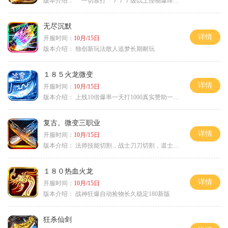
版本介绍：
一切靠打 ７７７级以上怪物爆终极
无尽沉默
详情
开服时间：
10月/15日
版本介绍：
独创新玩法散人追梦长期耐玩
１８５火龙微变
详情
开服时间：
10月/15日
版本介绍：
上线10倍爆率一天打1000真实赞助一夜终
复古。微变三职业
详情
开服时间：
10月/15日
版本介绍：
法师技能切割，战士刀刀切割，道士宠物秒怪
１８０热血火龙
详情
开服时间：
10月/15日
版本介绍：
战神狂爆自动捡物长久稳定180新版
狂杀仙剑