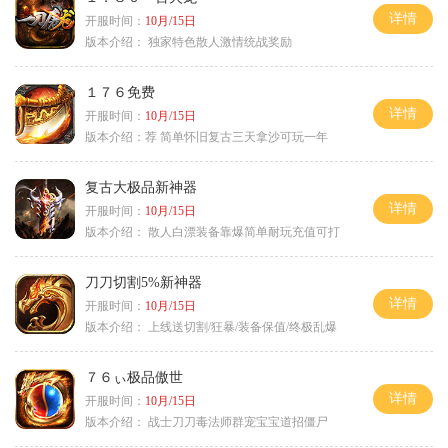
详情
开服时间：
10月/15日
版本介绍：
独家特色散人激情统战奖励
１７６免费
详情
开服时间：
10月/15日
版本介绍：
荐 简单怀旧复古三天拿沙可玩一年
复古大极品新神器
详情
开服时间：
10月/15日
版本介绍：
散人白漂装备靠爆简单耐玩充值可打
刀刀切割5%新神器
详情
开服时间：
10月/15日
版本介绍：
上线送切割/狂暴/装备保值/终极乱爆
７６ぃ极品傲世
详情
开服时间：
10月/15日
版本介绍：
战士刀刀毒法师群宠宝宝道招僵尸