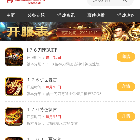
主页
装备专题
游戏资讯
聚侠热推
游戏攻略
更新时间：2025-10-15
1７６刀速BUFF
详情
开服时间：
10月/15日
版本介绍：
１.８倍神力镯复古神件神技速装
１７６旷世复古
详情
开服时间：
10月/15日
版本介绍：
战士刀刀毒道士带僵尸横扫BOOS
１７６特色复古
详情
开服时间：
10月/15日
版本介绍：
176你没玩过的复古
１．８０一百火龙