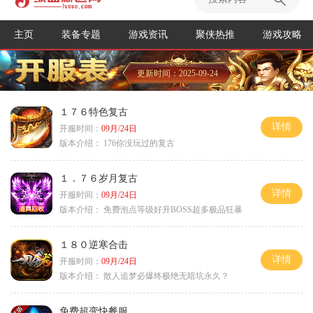
主页
装备专题
游戏资讯
聚侠热推
游戏攻略
更新时间：2025-09-24
１７６特色复古
详情
开服时间：
09月/24日
版本介绍：
176你没玩过的复古
１．７６岁月复古
详情
开服时间：
09月/24日
版本介绍：
免费泡点等级好升BOSS超多极品狂暴
１８０逆寒合击
详情
开服时间：
09月/24日
版本介绍：
散人追梦必爆终极绝无暗坑永久？
免费超变快餐服