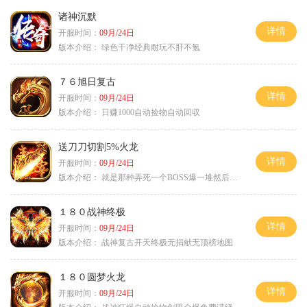
诸神沉默
详情
开服时间：
09月/24日
版本介绍：
绿色干净经典耐玩不肝不氪
７６旭日复古
详情
开服时间：
09月/24日
版本介绍：
日赚1000自动捡物自动回収
送刀刀切割5%火龙
详情
开服时间：
09月/24日
版本介绍：
就是那种弄死一个BOSS爆一堆然后就起飞
１８０战神终极
详情
开服时间：
09月/24日
版本介绍：
战神复古开天终极无捐献无顶榜地图
１８０圆梦火龙
详情
开服时间：
09月/24日