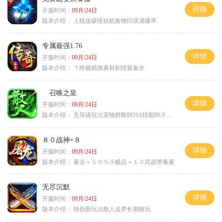
详情
开服时间：
09月/24日
版本介绍：
上线送吸怪挂机捡物回収满爆率
专属最强1.76
详情
开服时间：
09月/24日
版本介绍：
？终极精致素材剧情装备全
召唤之皇
详情
开服时间：
09月/24日
版本介绍：
无等级玩法宠物群殴BOSS技能BUFF铭文B
８０战神+８
详情
开服时间：
09月/24日
版本介绍：
暴击＋５０％小极品＋１０武器带毒素
无尽沉默
详情
开服时间：
09月/24日
版本介绍：
独创新玩法散人追梦长期耐玩