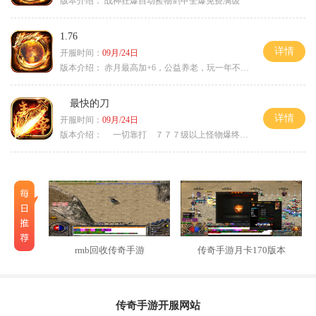
版本介绍：
战神狂爆自动捡物剑甲全爆免费满级
1.76
详情
开服时间：
09月/24日
版本介绍：
赤月最高加+6，公益养老，玩一年不腻，屠龙
最快的刀
详情
开服时间：
09月/24日
版本介绍：
一切靠打 ７７７级以上怪物爆终极
rmb回收传奇手游
传奇手游月卡170版本
传奇手游开服网站