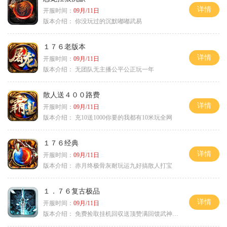
详情
开服时间：
09月/11日
版本介绍：
你没玩过的沉默嘟嘟武易
１７６老版本
详情
开服时间：
09月/11日
版本介绍：
无团队无主播公平公正玩一年
散人送４００路费
详情
开服时间：
09月/11日
版本介绍：
充10送1000你要的我都有10米玩全网
１７６经典
详情
开服时间：
09月/11日
版本介绍：
赤月终极骨灰耐玩运九好搞散人打宝
１．７６复古极品
详情
开服时间：
09月/11日
版本介绍：
免费捡取挂机回収送顶赞满回馈武神之力