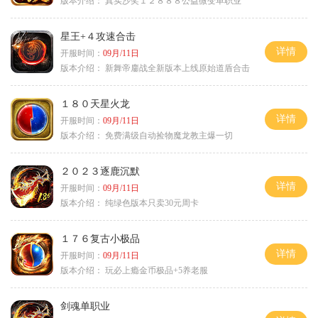
版本介绍：
真实沙奖１２８８８公益微变单职业
星王+４攻速合击
详情
开服时间：
09月/11日
版本介绍：
新舞帝鏖战全新版本上线原始道盾合击
１８０天星火龙
详情
开服时间：
09月/11日
版本介绍：
免费满级自动捡物魔龙教主爆一切
２０２３逐鹿沉默
详情
开服时间：
09月/11日
版本介绍：
纯绿色版本只卖30元周卡
１７６复古小极品
详情
开服时间：
09月/11日
版本介绍：
玩必上瘾金币极品+5养老服
剑魂单职业