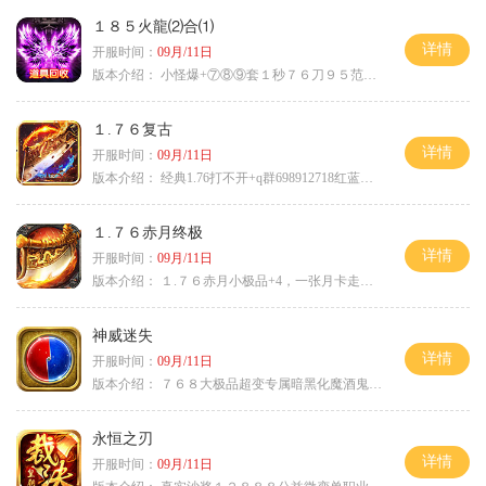
１８５火龍⑵合⑴
详情
开服时间：
09月/11日
版本介绍：
小怪爆+⑦⑧⑨套１秒７６刀９５范围捡
１.７６复古
详情
开服时间：
09月/11日
版本介绍：
经典1.76打不开+q群698912718红蓝毒符免费
１.７６赤月终极
详情
开服时间：
09月/11日
版本介绍：
１.７６赤月小极品+4，一张月卡走天涯c
神威迷失
详情
开服时间：
09月/11日
版本介绍：
７６８大极品超变专属暗黑化魔酒鬼微变合击火
永恒之刃
详情
开服时间：
09月/11日