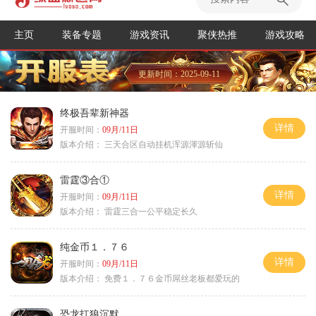
主页
装备专题
游戏资讯
聚侠热推
游戏攻略
更新时间：2025-09-11
终极吾辈新神器
详情
开服时间：
09月/11日
版本介绍：
三天合区自动挂机浑源渾源斩仙
雷霆③合①
详情
开服时间：
09月/11日
版本介绍：
雷霆三合一公平稳定长久
纯金币１．７６
详情
开服时间：
09月/11日
版本介绍：
免费１．７６金币屌丝老板都爱玩的
恐龙扛狼沉默