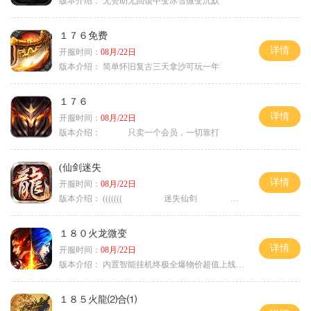
版本介绍：
无赞助无回馈中变冰雪微变沉默
１７６免费
详情
开服时间：
08月/22日
版本介绍：
简单怀旧复古三天拿沙可玩一年
１７６
详情
开服时间：
08月/22日
版本介绍：
只卖一个会员，一切靠打
(仙剑迷失
详情
开服时间：
08月/22日
版本介绍：
((((((( 迷失仙剑 )))))
１８０火龙微变
详情
开服时间：
08月/22日
版本介绍：
内置智能挂机终极全爆物价超值上线送神器
１８５火龍⑵合⑴