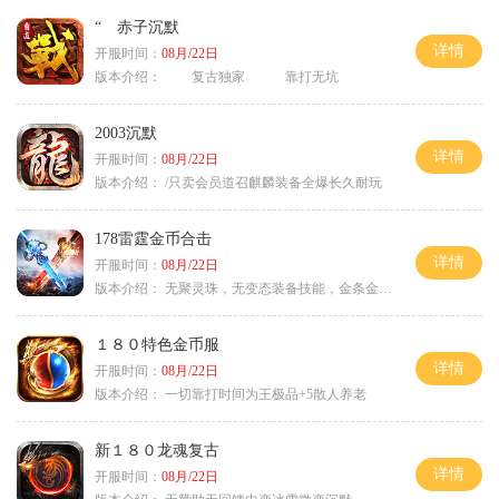
“ 赤子沉默
详情
开服时间：
08月/22日
版本介绍：
复古独家 靠打无坑
2003沉默
详情
开服时间：
08月/22日
版本介绍：
/只卖会员道召麒麟装备全爆长久耐玩
178雷霆金币合击
详情
开服时间：
08月/22日
版本介绍：
无聚灵珠，无变态装备技能，金条金刚石保底
１８０特色金币服
详情
开服时间：
08月/22日
版本介绍：
一切靠打时间为王极品+5散人养老
新１８０龙魂复古
详情
开服时间：
08月/22日