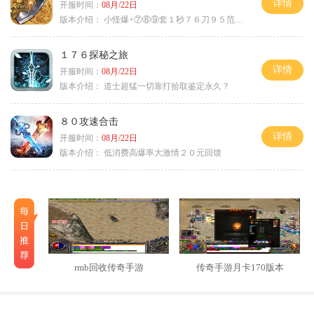
详情
开服时间：
08月/22日
版本介绍：
小怪爆+⑦⑧⑨套１秒７６刀９５范围捡
１７６探秘之旅
详情
开服时间：
08月/22日
版本介绍：
道士超猛一切靠打拾取鉴定永久？
８０攻速合击
详情
开服时间：
08月/22日
版本介绍：
低消费高爆率大激情２０元回馈
rmb回收传奇手游
传奇手游月卡170版本