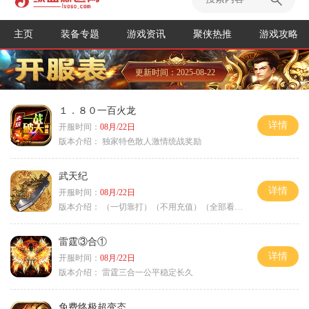
主页
装备专题
游戏资讯
聚侠热推
游戏攻略
更新时间：2025-08-22
１．８０一百火龙
详情
开服时间：
08月/22日
版本介绍：
独家特色散人激情统战奖励
武天纪
详情
开服时间：
08月/22日
版本介绍：
（一切靠打）（不用充值）（全部看脸）
雷霆③合①
详情
开服时间：
08月/22日
版本介绍：
雷霆三合一公平稳定长久
免费终极超变态