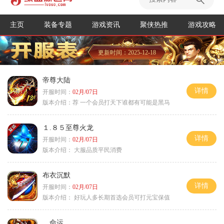
主页
装备专题
游戏资讯
聚侠热推
游戏攻略
更新时间：2025-12-18
帝尊大陆
详情
开服时间：
02月/07日
版本介绍：
荐 一个会员打天下谁都有可能是黑马
１.８５至尊火龙
详情
开服时间：
02月/07日
版本介绍：
大服品质平民消费
布衣沉默
详情
开服时间：
02月/07日
版本介绍：
好玩人多长期首选会员可打元宝保值
命运