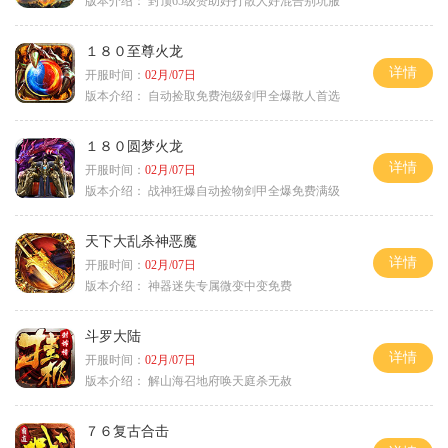
版本介绍：
封顶65级赞助好打散人好混告别坑服
１８０至尊火龙
详情
开服时间：
02月/07日
版本介绍：
自动捡取免费泡级剑甲全爆散人首选
１８０圆梦火龙
详情
开服时间：
02月/07日
版本介绍：
战神狂爆自动捡物剑甲全爆免费满级
天下大乱杀神恶魔
详情
开服时间：
02月/07日
版本介绍：
神器迷失专属微变中变免费
斗罗大陆
详情
开服时间：
02月/07日
版本介绍：
解山海召地府唤天庭杀无赦
７６复古合击