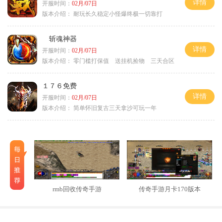
详情
开服时间：
02月/07日
版本介绍：
耐玩长久稳定小怪爆终极一切靠打
斩魂神器
详情
开服时间：
02月/07日
版本介绍：
零门槛打保值 送挂机捡物 三天合区
１７６免费
详情
开服时间：
02月/07日
版本介绍：
简单怀旧复古三天拿沙可玩一年
rmb回收传奇手游
传奇手游月卡170版本