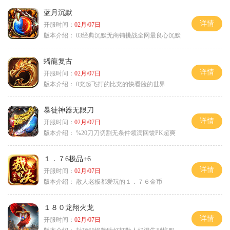
蓝月沉默
详情
开服时间：
02月/07日
版本介绍：
03经典沉默无商铺挑战全网最良心沉默
蟠龍复古
详情
开服时间：
02月/07日
版本介绍：
0充起飞打的比充的快看脸的世界
暴徒神器无限刀
详情
开服时间：
02月/07日
版本介绍：
%20刀刀切割无条件领满回馈PK超爽
１．７6极品+6
详情
开服时间：
02月/07日
版本介绍：
散人老板都爱玩的１．７６金币
１８０龙翔火龙
详情
开服时间：
02月/07日