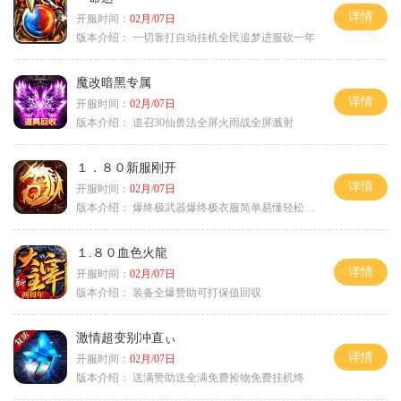
详情
开服时间：
02月/07日
版本介绍：
一切靠打自动挂机全民追梦进服砍一年
魔改暗黑专属
详情
开服时间：
02月/07日
版本介绍：
道召30仙兽法全屏火雨战全屏溅射
１．８０新服刚开
详情
开服时间：
02月/07日
版本介绍：
爆终极武器爆终极衣服简单易懂轻松满级
１.８０血色火龍
详情
开服时间：
02月/07日
版本介绍：
装备全爆赞助可打保值回収
激情超变别冲直ぃ
详情
开服时间：
02月/07日
版本介绍：
送满赞助送全满免费捡物免费挂机终