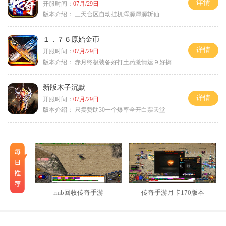
详情
开服时间：
07月/29日
版本介绍：
三天合区自动挂机浑源渾源斩仙
１．７６原始金币
详情
开服时间：
07月/29日
版本介绍：
赤月终极装备好打土药激情运９好搞
新版木子沉默
详情
开服时间：
07月/29日
版本介绍：
只卖赞助30一个爆率全开白票天堂
rmb回收传奇手游
传奇手游月卡170版本