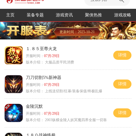
主页
装备专题
游戏资讯
聚侠热推
游戏攻略
更新时间：2025-10-21
１.８５至尊火龙
详情
开服时间：
07月/29日
版本介绍：
大服品质平民消费
刀刀切割5%新神器
详情
开服时间：
07月/29日
版本介绍：
上线送切割/狂暴/装备保值/终极乱爆
金陵沉默
详情
开服时间：
07月/29日
版本介绍：
2003纵横金陵人妖冥魔四界全服一切靠
１８０战神终极