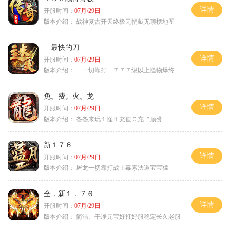
详情
开服时间：
07月/29日
版本介绍：
战神复古开天终极无捐献无顶榜地图
最快的刀
详情
开服时间：
07月/29日
版本介绍：
一切靠打 ７７７级以上怪物爆终极
免。费。火。龙
详情
开服时间：
07月/29日
版本介绍：
爸爸来玩１怪１充值０充〞顶赞
新１７６
详情
开服时间：
07月/29日
版本介绍：
屠龙一切靠打战士毒素法道宝宝猛
全．新１．７６
详情
开服时间：
07月/29日
版本介绍：
简洁、干净元宝好打好服稳定长久老服