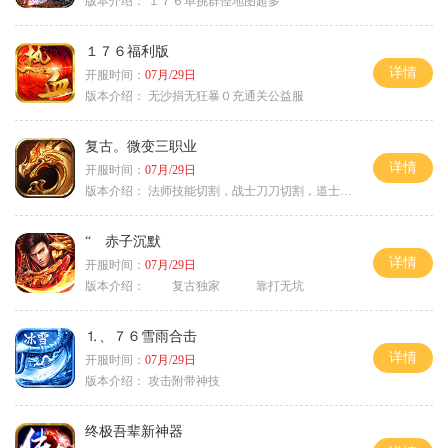
版本介绍：
１７６单挑群怪地图超多
１７６福利版
详情
开服时间：
07月/29日
版本介绍：
无沙捐无狂暴０充通关公益服
复古。微变三职业
详情
开服时间：
07月/29日
版本介绍：
法师技能切割，战士刀刀切割，道士宠物秒怪
“ 赤子沉默
详情
开服时间：
07月/29日
版本介绍：
复古独家 靠打无坑
⒈、７６雪雨合击
详情
开服时间：
07月/29日
版本介绍：
攻击附带神技
终极吾辈新神器