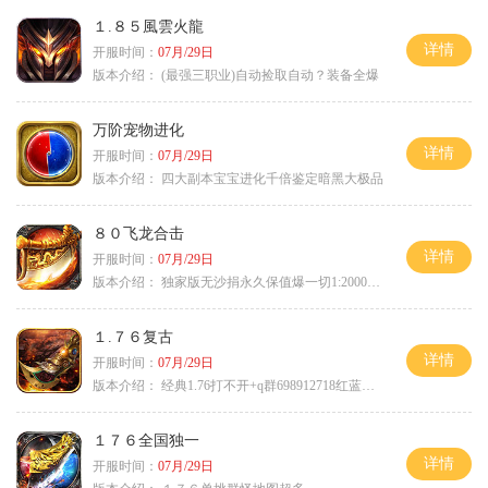
１.８５風雲火龍
详情
开服时间：
07月/29日
版本介绍：
(最强三职业)自动捡取自动？装备全爆
万阶宠物进化
详情
开服时间：
07月/29日
版本介绍：
四大副本宝宝进化千倍鉴定暗黑大极品
８０飞龙合击
详情
开服时间：
07月/29日
版本介绍：
独家版无沙捐永久保值爆一切1:2000回4
１.７６复古
详情
开服时间：
07月/29日
版本介绍：
经典1.76打不开+q群698912718红蓝毒符免费
１７６全国独一
详情
开服时间：
07月/29日