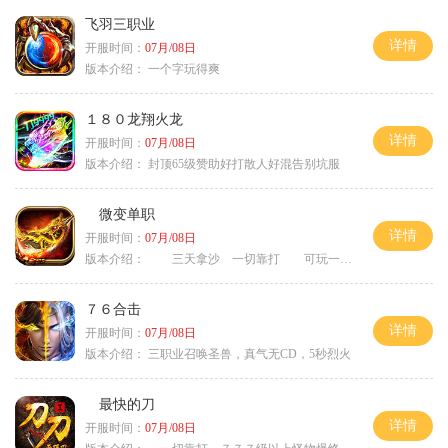
飞羽三职业
详情
开服时间：
07月/08日
版本介绍：
一个字玩得爽
１８０龙翔火龙
详情
开服时间：
07月/08日
版本介绍：
封顶65级赞助好打散人好混告别坑服
微变单职
详情
开服时间：
07月/08日
版本介绍：
三天拿沙 一切靠打 可玩一年
７６合击
详情
开服时间：
07月/08日
版本介绍：
三职业召唤圣兽，真气无CD，5秒烈火
最快的刀
详情
开服时间：
07月/08日