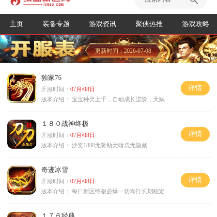
主页
装备专题
游戏资讯
聚侠热推
游戏攻略
更新时间：2026-07-08
独家76
详情
开服时间：
07月/08日
版本介绍：
宝宝种类上千，自动成长进阶，天赋培养
１８０战神终极
详情
开服时间：
07月/08日
版本介绍：
沙奖1888无赞助无暗坑无隐藏
奇迹冰雪
详情
开服时间：
07月/08日
版本介绍：
每日新区终极必爆一切靠打长期稳定
１７６经典