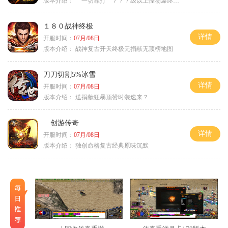
版本介绍：
一切靠打 ７７７级以上怪物爆终极
１８０战神终极
详情
开服时间：
07月/08日
版本介绍：
战神复古开天终极无捐献无顶榜地图
刀刀切割5%冰雪
详情
开服时间：
07月/08日
版本介绍：
送捐献狂暴顶赞时装速来？
创游传奇
详情
开服时间：
07月/08日
版本介绍：
独创命格复古经典原味沉默