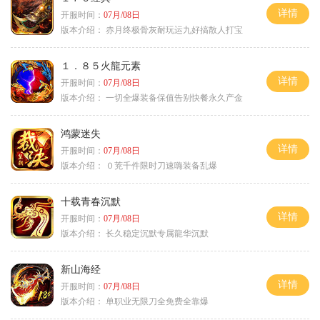
详情
开服时间：
07月/08日
版本介绍：
赤月终极骨灰耐玩运九好搞散人打宝
１．８５火龍元素
详情
开服时间：
07月/08日
版本介绍：
一切全爆装备保值告别快餐永久产金
鸿蒙迷失
详情
开服时间：
07月/08日
版本介绍：
０茺千件限时刀速嗨装备乱爆
十载青春沉默
详情
开服时间：
07月/08日
版本介绍：
长久稳定沉默专属龍华沉默
新山海经
详情
开服时间：
07月/08日
版本介绍：
单职业无限刀全免费全靠爆