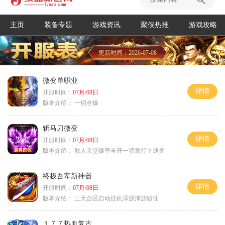
主页
装备专题
游戏资讯
聚侠热推
游戏攻略
更新时间：2026-07-08
微变单职业
详情
开服时间：
07月/08日
版本介绍：
一切全爆
斩马刀微变
详情
开服时间：
07月/08日
版本介绍：
散人天堂爆率全开一切靠打？通关
终极吾辈新神器
详情
开服时间：
07月/08日
版本介绍：
三天合区自动挂机浑源渾源斩仙
１７７热血复古