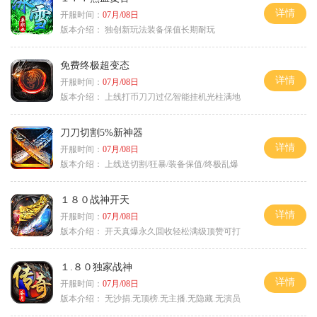
详情
开服时间：
07月/08日
版本介绍：
独创新玩法装备保值长期耐玩
免费终极超变态
详情
开服时间：
07月/08日
版本介绍：
上线打币刀刀过亿智能挂机光柱满地
刀刀切割5%新神器
详情
开服时间：
07月/08日
版本介绍：
上线送切割/狂暴/装备保值/终极乱爆
１８０战神开天
详情
开服时间：
07月/08日
版本介绍：
开天真爆永久囬收轻松满级顶赞可打
１.８０独家战神
详情
开服时间：
07月/08日
版本介绍：
无沙捐.无顶榜.无主播.无隐藏.无演员