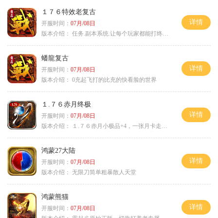
１７６特效老复古
详情
开服时间：
07月/08日
版本介绍：
任务.副本系统.让每个玩家都能打终极BOSS
蟠龍复古
详情
开服时间：
07月/08日
版本介绍：
0充起飞打的比充的快看脸的世界
１.７６赤月终极
详情
开服时间：
07月/08日
版本介绍：
１.７６赤月小极品+4，一张月卡走天涯c
鸿蒙27大陆
详情
开服时间：
07月/08日
版本介绍：
无限刀简单粗暴散人天堂
鸿蒙熊猫
详情
开服时间：
07月/08日