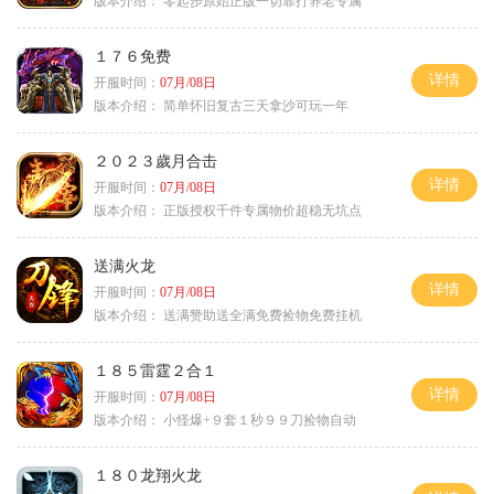
版本介绍：
零起步原始正版一切靠打养老专属
１７６免费
详情
开服时间：
07月/08日
版本介绍：
简单怀旧复古三天拿沙可玩一年
２０２３歲月合击
详情
开服时间：
07月/08日
版本介绍：
正版授权千件专属物价超稳无坑点
送满火龙
详情
开服时间：
07月/08日
版本介绍：
送满赞助送全满免费捡物免费挂机
１８５雷霆２合１
详情
开服时间：
07月/08日
版本介绍：
小怪爆+９套１秒９９刀捡物自动
１８０龙翔火龙