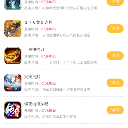
详情
开服时间：
07月/08日
版本介绍：
封顶65级赞助好打散人好混告别坑服
１７６黄金赤月
详情
开服时间：
07月/08日
版本介绍：
自动捡物很好玩人气高长久稳定
最快的刀
详情
开服时间：
07月/08日
版本介绍：
一切靠打 ７７７级以上怪物爆终极
完美沉默
详情
开服时间：
07月/08日
版本介绍：
独家原创挑战一切专属神器迷失
僵夜山海探秘
详情
开服时间：
07月/08日
版本介绍：
盗墓暗黑沉默复古迷失