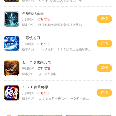
版本介绍：
简单怀旧复古三天拿沙可玩一年
今晚吃鸡迷失
详情
开服时间：
07月/07日
版本介绍：
暗夜吃鸡免费顶赞拿沙保底奖励
最快的刀
详情
开服时间：
07月/07日
版本介绍：
一切靠打 ７７７级以上怪物爆终极
⒈、７６雪雨合击
详情
开服时间：
07月/07日
版本介绍：
攻击附带神技
１.７６赤月终极
详情
开服时间：
07月/07日
版本介绍：
１.７６赤月小极品+4，一张月卡走天涯a