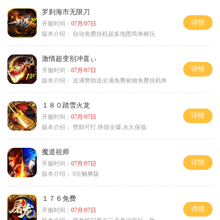
罗刹海市无限刀
详情
开服时间：
07月/07日
版本介绍：
自动免费挂机超多地图简单耐玩
激情超变别冲直ぃ
详情
开服时间：
07月/07日
版本介绍：
送满赞助送全满免费捡物免费挂机终
１８０踏雪火龙
详情
开服时间：
07月/07日
版本介绍：
赞助可打.终级全爆.永久保值.
魔道祖师
详情
开服时间：
07月/07日
版本介绍：
8元畅爽版
１７６免费
详情
开服时间：
07月/07日