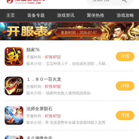
主页
装备专题
游戏资讯
聚侠热推
游戏攻略
更新时间：2026-07-07
独家76
详情
开服时间：
07月/07日
版本介绍：
宝宝种类上千，自动成长进阶，天赋培养
１．８０一百火龙
详情
开服时间：
07月/07日
版本介绍：
独家特色散人激情统战奖励
法师全屏陨石
详情
开服时间：
07月/07日
版本介绍：
荐 充滚蛋野外全爆无保留纯散人首秀
８０湘傲合击