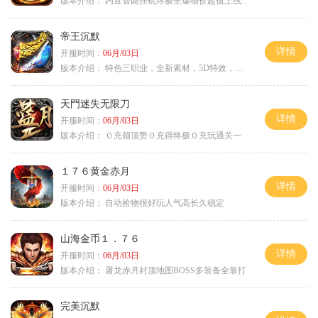
版本介绍：
内置智能挂机终极全爆物价超值上线送神器
帝王沉默
详情
开服时间：
06月/03日
版本介绍：
特色三职业，全新素材，5D特效，不卡图
天門迷失无限刀
详情
开服时间：
06月/03日
版本介绍：
０充领顶赞０充得终极０充玩通关一
１７６黄金赤月
详情
开服时间：
06月/03日
版本介绍：
自动捡物很好玩人气高长久稳定
山海金币１．７６
详情
开服时间：
06月/03日
版本介绍：
屠龙赤月封顶地图BOSS多装备全靠打
完美沉默