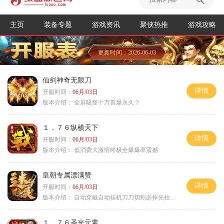
主页
装备专题
游戏资讯
聚侠热推
游戏攻略
更新时间：2026-06-03
仙剑神奇无限刀
详情
开服时间：
06月/03日
版本介绍：
全屏吸怪十万首爆永久？
１．７６纵横天下
详情
开服时间：
06月/03日
版本介绍：
低消费大激情终极全爆爆率震撼
皇朝专属漂满赞
详情
开服时间：
06月/03日
版本介绍：
自动穿戴自动挂机刀刀切割必掉光柱自动
１．７６圣光元素