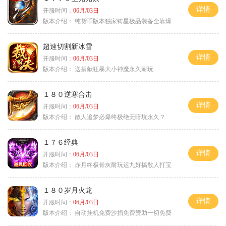
详情
开服时间：
06月/03日
版本介绍：
纯货币版本独家铸星极品装备全靠爆
超速切割新冰雪
详情
开服时间：
06月/03日
版本介绍：
送捐献狂暴大小神魔永久耐玩
１８０逆寒合击
详情
开服时间：
06月/03日
版本介绍：
散人追梦必爆终极绝无暗坑永久？
１７６经典
详情
开服时间：
06月/03日
版本介绍：
赤月终极骨灰耐玩运九好搞散人打宝
１８０岁月火龙
详情
开服时间：
06月/03日
版本介绍：
自动挂机免费沙捐免费赞助一切免费