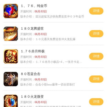
１、７６、纯金币
详情
开服时间：
06月/03日
版本介绍：
道法超猛无沙捐免费送首冲０３年金币
１８０龙腾盛世
详情
开服时间：
06月/03日
版本介绍：
１０元通关免费送首冲火龙乱爆
１.７６赤月终极
详情
开服时间：
06月/03日
版本介绍：
１.７６赤月小极品+4，一张月卡走天涯c
８０苍蓝合击
详情
开服时间：
06月/03日
版本介绍：
合击小怪boss爆率一切全部靠打
１８０火龙微变
详情
开服时间：
06月/03日