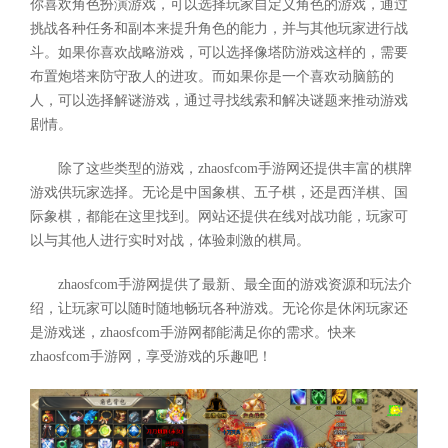
你喜欢角色扮演游戏，可以选择玩家自定义角色的游戏，通过
挑战各种任务和副本来提升角色的能力，并与其他玩家进行战
斗。如果你喜欢战略游戏，可以选择像塔防游戏这样的，需要
布置炮塔来防守敌人的进攻。而如果你是一个喜欢动脑筋的
人，可以选择解谜游戏，通过寻找线索和解决谜题来推动游戏
剧情。
除了这些类型的游戏，zhaosfcom手游网还提供丰富的棋牌
游戏供玩家选择。无论是中国象棋、五子棋，还是西洋棋、国
际象棋，都能在这里找到。网站还提供在线对战功能，玩家可
以与其他人进行实时对战，体验刺激的棋局。
zhaosfcom手游网提供了最新、最全面的游戏资源和玩法介
绍，让玩家可以随时随地畅玩各种游戏。无论你是休闲玩家还
是游戏迷，zhaosfcom手游网都能满足你的需求。快来
zhaosfcom手游网，享受游戏的乐趣吧！