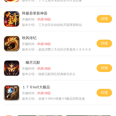
版本介绍：
１０元通关免费送首冲火龙乱爆
终极吾辈新神器
详情
开服时间：
05月/18日
版本介绍：
三天合区自动挂机浑源渾源斩仙
秋风传纪
详情
开服时间：
05月/18日
版本介绍：
超低消费三天合区沙奖最高１８８８８
幽月沉默
详情
开服时间：
05月/18日
版本介绍：
独家沉默回忆经典耐玩长久
１７６buff大极品
详情
开服时间：
05月/18日
版本介绍：
攻速十300小怪爆十9极品切割攻速