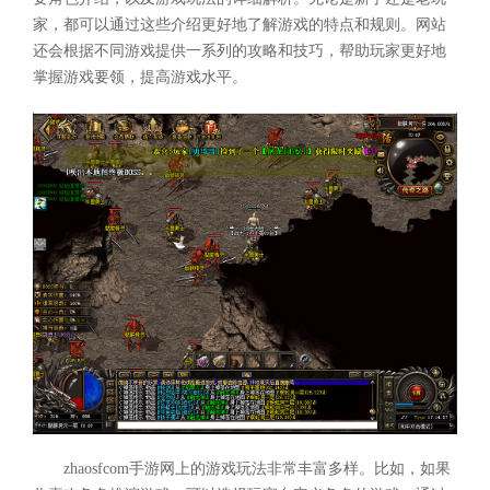
家，都可以通过这些介绍更好地了解游戏的特点和规则。网站
还会根据不同游戏提供一系列的攻略和技巧，帮助玩家更好地
掌握游戏要领，提高游戏水平。
zhaosfcom手游网上的游戏玩法非常丰富多样。比如，如果