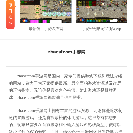
最新传世手游发布网
手游sf无限元宝顶级vip
zhaosfcom手游网
zhaosfcom手游网是国内一家专门提供游戏下载和玩法介绍
的网站，致力于为玩家提供最新、最全面的游戏资源以及详尽
的玩法指南。无论你是喜欢角色扮演、射击游戏还是棋牌游
戏，zhaosfcom手游网都能满足你的需求。
zhaosfcom手游网上拥有丰富的游戏资源，无论你是追求刺
激的冒险游戏，还是喜欢放松的休闲游戏，这里都有你想要
的。玩家只需要在首页搜索框中输入游戏名称或类型，便可以
轻松找到心仪的游戏。并且，zhaosfcom手游网还提供游戏排行