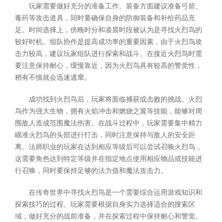
玩家需要做好充分的准备工作。装备方面建议准备弓箭、
毒药等攻击道具，同时要确保自身的防御装备和补给药品充
足。时间选择上，傍晚时分和凌晨时段被认为是寻找火烈鸟的
较好时机。组队协作是提高成功率的重要因素，由于火烈鸟攻
击力较高，建议玩家组队进行探索和战斗。在接近火烈鸟时需
要注意保持耐心，缓慢靠近，因为火烈鸟具有较高的警觉性，
稍有不慎就会迅速逃窜。
成功找到火烈鸟后，玩家将面临捕获或击败的挑战。火烈
鸟作为强大生物，拥有火焰冲击和燃烧之翼等技能，能够对周
围敌人造成范围魔法伤害。在战斗过程中，玩家需要集中精力
瞄准火烈鸟的头部进行打击，同时注意保持与敌人的安全距
离。法师职业的玩家在达到相应等级后可以尝试召唤火烈鸟，
这需要角色达到特定等级并在指定地点使用相应物品或技能进
行召唤，同时要保持足够的法力值和魔法攻击力。
在传奇世界中寻找火烈鸟是一个需要综合运用游戏知识和
探索技巧的过程。玩家需要根据自身实力选择适合的搜索区
域，做好充分的战前准备，并在探索过程中保持耐心和警觉。