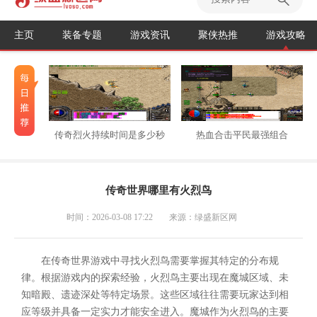
主页
装备专题
游戏资讯
聚侠热推
游戏攻略
传奇烈火持续时间是多少秒
热血合击平民最强组合
传奇世界哪里有火烈鸟
时间：2026-03-08 17:22
来源：绿盛新区网
在传奇世界游戏中寻找火烈鸟需要掌握其特定的分布规
律。根据游戏内的探索经验，火烈鸟主要出现在魔城区域、未
知暗殿、遗迹深处等特定场景。这些区域往往需要玩家达到相
应等级并具备一定实力才能安全进入。魔城作为火烈鸟的主要