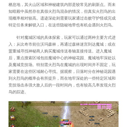
栖息地，其火山区域和神秘建筑内部是较常见的刷新点。而未
知暗殿中虽然存在真假火烈鸟混杂的情况，但真实火烈鸟的出
现概率相对较高。遗迹深处则需要玩家通过击败守护怪或完成
特定任务来解锁入口，在这些隐秘地带也有机会遇到火烈鸟。
针对魔城区域的具体探索，玩家可以通过两种主要方式进
入：从比奇市前往沃玛森林，再通过森林迷宫到达魔城；或在
盟重城寻找神秘商人购买魔城传送卷轴直接传送。进入魔城
后，重点搜索区域包括魔城中心的神秘花园、魔城地牢深处以
及魔城竞技场。特别需火烈鸟在魔城的出现时间并不固定，玩
家需要在这些区域耐心寻找。据观察，日落时分在神秘花园遇
到火烈鸟的概率会有所提升，而在地牢深处的一些特定区域和
竞技场击杀强大敌人后的一段时间内，也有较高几率发现火烈
鸟的踪迹。