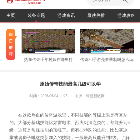
主页
装备专题
游戏资讯
聚侠热推
游戏攻略
热血传奇千年树妖在哪里打
传奇3d手游是赛季制吗怎么玩
原始传奇技能最高几级可以学
时间：2026-06-04 11:25
来源：绿盛新区网
在这款热血的传奇游戏里，不同技能的等级上限是有区别
的。大部分基础技能比如雷电术、烈火剑法之类的，都能升到6
级，这算是常规技能的顶峰了。但有些特殊的技能，比如寒冰
掌或者狮子吼这类新加入的技能，一般最高只能升到3级。了解