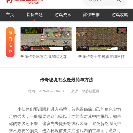
主页
装备专题
游戏资讯
聚侠热推
游戏攻略
热血传奇冰雪之城黑暗之森怎么走
热血传奇千年树妖在哪里打
传奇秘境怎么走最简单方法
时间：2026-05-22 04:01
来源：绿盛新区网
小伙伴们要想顺利进入秘境，首先得确保自己的角色实力
足够强大，一般需要达到40级以上才能应对其中的挑战，如果
你的等级还不够，建议先去提升等级和装备，避免贸然闯入带
来不必要的损失，进入秘境前要关注游戏内的主界面，通常可