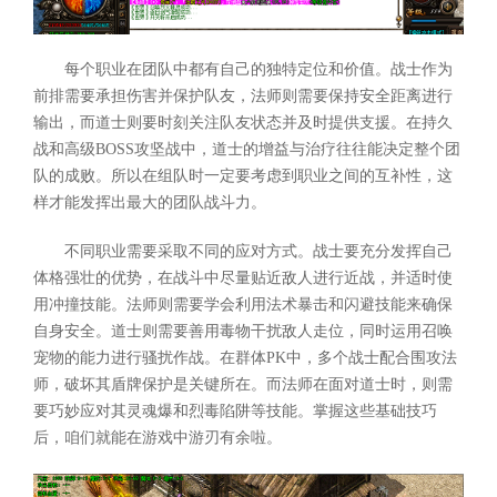
每个职业在团队中都有自己的独特定位和价值。战士作为
前排需要承担伤害并保护队友，法师则需要保持安全距离进行
输出，而道士则要时刻关注队友状态并及时提供支援。在持久
战和高级BOSS攻坚战中，道士的增益与治疗往往能决定整个团
队的成败。所以在组队时一定要考虑到职业之间的互补性，这
样才能发挥出最大的团队战斗力。
不同职业需要采取不同的应对方式。战士要充分发挥自己
体格强壮的优势，在战斗中尽量贴近敌人进行近战，并适时使
用冲撞技能。法师则需要学会利用法术暴击和闪避技能来确保
自身安全。道士则需要善用毒物干扰敌人走位，同时运用召唤
宠物的能力进行骚扰作战。在群体PK中，多个战士配合围攻法
师，破坏其盾牌保护是关键所在。而法师在面对道士时，则需
要巧妙应对其灵魂爆和烈毒陷阱等技能。掌握这些基础技巧
后，咱们就能在游戏中游刃有余啦。