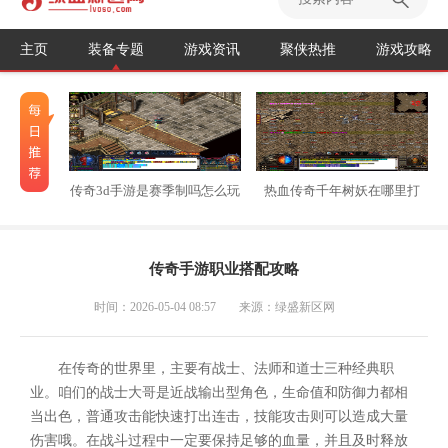
主页
装备专题
游戏资讯
聚侠热推
游戏攻略
传奇3d手游是赛季制吗怎么玩
热血传奇千年树妖在哪里打
传奇手游职业搭配攻略
时间：2026-05-04 08:57
来源：绿盛新区网
在传奇的世界里，主要有战士、法师和道士三种经典职
业。咱们的战士大哥是近战输出型角色，生命值和防御力都相
当出色，普通攻击能快速打出连击，技能攻击则可以造成大量
伤害哦。在战斗过程中一定要保持足够的血量，并且及时释放