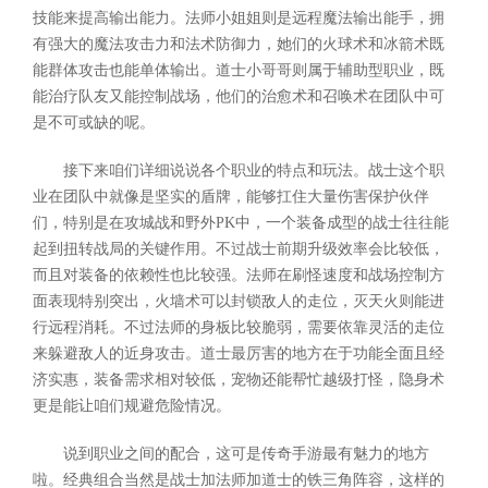
技能来提高输出能力。法师小姐姐则是远程魔法输出能手，拥
有强大的魔法攻击力和法术防御力，她们的火球术和冰箭术既
能群体攻击也能单体输出。道士小哥哥则属于辅助型职业，既
能治疗队友又能控制战场，他们的治愈术和召唤术在团队中可
是不可或缺的呢。
接下来咱们详细说说各个职业的特点和玩法。战士这个职
业在团队中就像是坚实的盾牌，能够扛住大量伤害保护伙伴
们，特别是在攻城战和野外PK中，一个装备成型的战士往往能
起到扭转战局的关键作用。不过战士前期升级效率会比较低，
而且对装备的依赖性也比较强。法师在刷怪速度和战场控制方
面表现特别突出，火墙术可以封锁敌人的走位，灭天火则能进
行远程消耗。不过法师的身板比较脆弱，需要依靠灵活的走位
来躲避敌人的近身攻击。道士最厉害的地方在于功能全面且经
济实惠，装备需求相对较低，宠物还能帮忙越级打怪，隐身术
更是能让咱们规避危险情况。
说到职业之间的配合，这可是传奇手游最有魅力的地方
啦。经典组合当然是战士加法师加道士的铁三角阵容，这样的