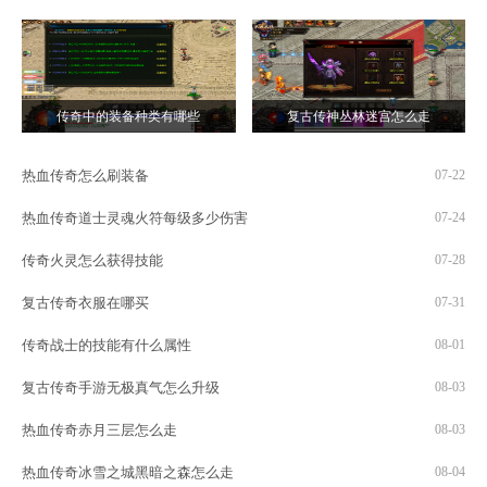
传奇中的装备种类有哪些
复古传神丛林迷宫怎么走
热血传奇怎么刷装备
07-22
热血传奇道士灵魂火符每级多少伤害
07-24
传奇火灵怎么获得技能
07-28
复古传奇衣服在哪买
07-31
传奇战士的技能有什么属性
08-01
复古传奇手游无极真气怎么升级
08-03
热血传奇赤月三层怎么走
08-03
热血传奇冰雪之城黑暗之森怎么走
08-04