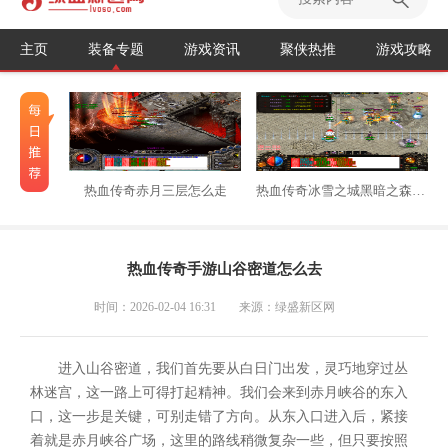
主页
装备专题
游戏资讯
聚侠热推
游戏攻略
热血传奇赤月三层怎么走
热血传奇冰雪之城黑暗之森怎么走
热血传奇手游山谷密道怎么去
时间：2026-02-04 16:31
来源：绿盛新区网
进入山谷密道，我们首先要从白日门出发，灵巧地穿过丛
林迷宫，这一路上可得打起精神。我们会来到赤月峡谷的东入
口，这一步是关键，可别走错了方向。从东入口进入后，紧接
着就是赤月峡谷广场，这里的路线稍微复杂一些，但只要按照