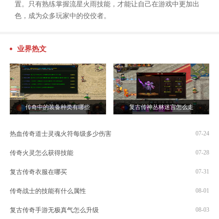
置。只有熟练掌握流星火雨技能，才能让自己在游戏中更加出
色，成为众多玩家中的佼佼者。
业界热文
传奇中的装备种类有哪些
复古传神丛林迷宫怎么走
热血传奇道士灵魂火符每级多少伤害
07-24
传奇火灵怎么获得技能
07-28
复古传奇衣服在哪买
07-31
传奇战士的技能有什么属性
08-01
复古传奇手游无极真气怎么升级
08-03