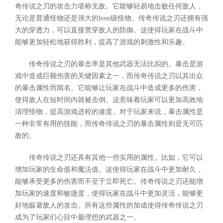
奇传说之刃的攻击力堪称无敌。它能够轻易地击败任何敌人，
无论是普通怪物还是强大的boss级怪物。传奇传说之刃还拥有强
大的穿透力，可以直接贯穿敌人的防御。这使得玩家在战斗中
能够更加轻松地获得胜利，提高了游戏的刺激性和乐趣。
传奇传说之刃的暴击率是其他武器无法比拟的。暴击是游
戏中造成巨额伤害的关键因素之一，而传奇传说之刃以其出众
的暴击属性而闻名。它能够让玩家在战斗中造成更多的伤害，
使得敌人在短时间内就被击倒。这意味着玩家可以更加高效地
清理怪物，提高游戏进程的速度。对于玩家来说，暴击属性是
一种非常有用的技能，而传奇传说之刃的暴击属性则是无可匹
敌的。
传奇传说之刃还具有其他一些实用的属性。比如，它可以
增加玩家的生命值和魔法值。这使得玩家在战斗中更加耐久，
能够承受更多的伤害而不至于立即死亡。传奇传说之刃还能增
加玩家的速度和敏捷度，使得玩家在战斗中更加灵活，能够更
好地躲避敌人的攻击。所有这些属性的加成使得传奇传说之刃
成为了玩家们心目中最理想的武器之一。