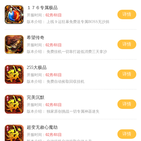
１７６专属极品
详情
开服时间：
02月/01日
版本介绍：
上线９运狂暴免费送专属BOSS无沙捐
希望传奇
详情
开服时间：
02月/01日
版本介绍：
免费挂机一切靠打超低消费三天拿沙
255大极品
详情
开服时间：
02月/01日
版本介绍：
免费自动捡取回収挂机
完美沉默
详情
开服时间：
02月/01日
版本介绍：
独家原创挑战一切专属神器迷失
超变无赦心魔劫
详情
开服时间：
02月/01日