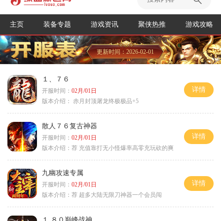
主页
装备专题
游戏资讯
聚侠热推
游戏攻略
更新时间：2026-02-01
１、７６
详情
开服时间：
02月/01日
版本介绍：
赤月封顶屠龙终极极品+5
散人７６复古神器
详情
开服时间：
02月/01日
版本介绍：
荐 充值靠打无小怪爆率高零充玩砍的爽
九幽攻速专属
详情
开服时间：
02月/01日
版本介绍：
荐 超多大陆无限刀神器一个会员闯
１.８０巅峰战神