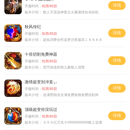
详情
开服时间：
02月/01日
版本介绍：
散人天堂战神复古火爆激情自动挂机
秋风传纪
详情
开服时间：
02月/01日
版本介绍：
超低消费全民追梦沙奖最高１８８８８
十倍切割免费神器
详情
开服时间：
02月/01日
版本介绍：
货币保值拒绝土豪散人顶赞
激情超变别冲直ぃ
详情
开服时间：
02月/01日
版本介绍：
送满赞助送全满免费捡物免费挂机终
顶级超变你没玩过
详情
开服时间：
02月/01日
版本介绍：
９９９亿万兆９999999999999散人逆袭