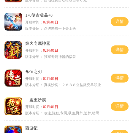
版本介绍：
自动挂机自动拾取自动０充
176复古极品+8
详情
开服时间：
02月/01日
版本介绍：
点进来看一下会上头
烽火专属神器
详情
开服时间：
02月/01日
版本介绍：
独家专属神器的福音
永恒之刃
详情
开服时间：
02月/01日
版本介绍：
真实沙奖１２８８８公益微变单职业
盟重沙漠
详情
开服时间：
02月/01日
版本介绍：
攻速,沉默,专属,吸血,野外,追梦,暗黑
西游记