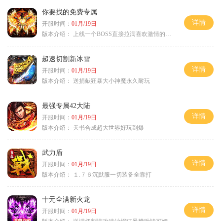
你要找的免费专属
详情
开服时间：
01月/19日
版本介绍：
上线一个BOSS直接拉满喜欢激情的朋友进
超速切割新冰雪
详情
开服时间：
01月/19日
版本介绍：
送捐献狂暴大小神魔永久耐玩
最强专属42大陆
详情
开服时间：
01月/19日
版本介绍：
天书合成超大世界好玩到爆
武力盾
详情
开服时间：
01月/19日
版本介绍：
１.７６沉默服一切装备全靠打
十元全满新火龙
详情
开服时间：
01月/19日