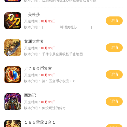
版本介绍：
送满切割满攻速沙捐狂暴赞助皆可嫖
美杜莎
详情
开服时间：
01月/19日
版本介绍：
[ 神话美杜莎 ]
龙渊大世界
详情
开服时间：
01月/19日
版本介绍：
千件专属全屏吸怪千张地图
／７６金币复古
详情
开服时间：
01月/19日
版本介绍：
第１区金币小极品＋６
西游记
详情
开服时间：
01月/19日
版本介绍：
你没玩过的传奇
１８５雷霆２合１