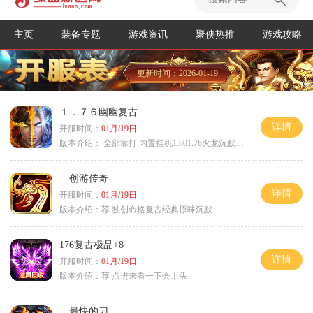
主页
装备专题
游戏资讯
聚侠热推
游戏攻略
更新时间：2026-01-19
１．７６幽幽复古
详情
开服时间：
01月/19日
版本介绍：
全部靠打.内置挂机1.801.76火龙沉默微变
创游传奇
详情
开服时间：
01月/19日
版本介绍：
荐 独创命格复古经典原味沉默
176复古极品+8
详情
开服时间：
01月/19日
版本介绍：
荐 点进来看一下会上头
最快的刀