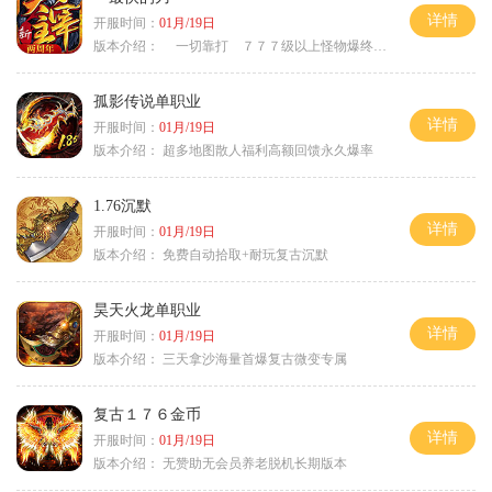
详情
开服时间：
01月/19日
版本介绍：
一切靠打 ７７７级以上怪物爆终极
孤影传说单职业
详情
开服时间：
01月/19日
版本介绍：
超多地图散人福利高额回馈永久爆率
1.76沉默
详情
开服时间：
01月/19日
版本介绍：
免费自动拾取+耐玩复古沉默
昊天火龙单职业
详情
开服时间：
01月/19日
版本介绍：
三天拿沙海量首爆复古微变专属
复古１７６金币
详情
开服时间：
01月/19日
版本介绍：
无赞助无会员养老脱机长期版本