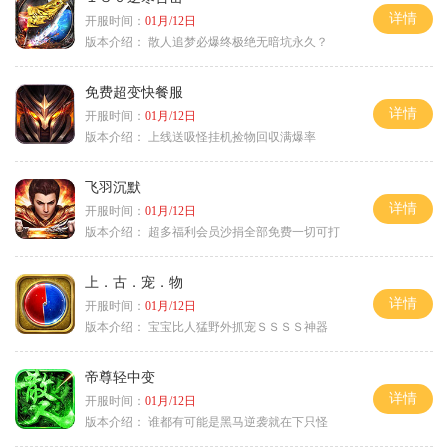
详情
开服时间：
01月/12日
版本介绍：
散人追梦必爆终极绝无暗坑永久？
免费超变快餐服
详情
开服时间：
01月/12日
版本介绍：
上线送吸怪挂机捡物回収满爆率
飞羽沉默
详情
开服时间：
01月/12日
版本介绍：
超多福利会员沙捐全部免费一切可打
上．古．宠．物
详情
开服时间：
01月/12日
版本介绍：
宝宝比人猛野外抓宠ＳＳＳＳ神器
帝尊轻中变
详情
开服时间：
01月/12日
版本介绍：
谁都有可能是黑马逆袭就在下只怪