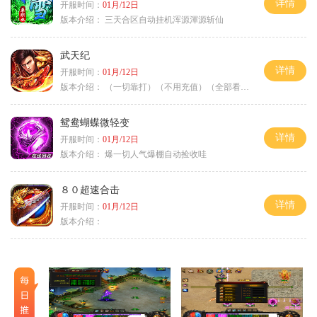
详情
开服时间：
01月/12日
版本介绍：
三天合区自动挂机浑源渾源斩仙
武天纪
详情
开服时间：
01月/12日
版本介绍：
（一切靠打）（不用充值）（全部看脸）
鸳鸯蝴蝶微轻变
详情
开服时间：
01月/12日
版本介绍：
爆一切人气爆棚自动捡收哇
８０超速合击
详情
开服时间：
01月/12日
版本介绍：