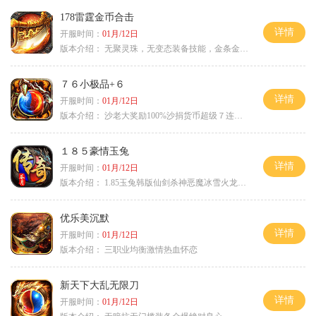
178雷霆金币合击
详情
开服时间：
01月/12日
版本介绍：
无聚灵珠，无变态装备技能，金条金刚石保底
７６小极品+６
详情
开服时间：
01月/12日
版本介绍：
沙老大奖励100%沙捐货币超级７连鞭尸
１８５豪情玉兔
详情
开服时间：
01月/12日
版本介绍：
1.85玉兔韩版仙剑杀神恶魔冰雪火龙神器专属
优乐美沉默
详情
开服时间：
01月/12日
版本介绍：
三职业均衡激情热血怀恋
新天下大乱无限刀
详情
开服时间：
01月/12日