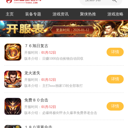
主页
装备专题
游戏资讯
聚侠热推
游戏攻略
更新时间：2026-01-12
７６旭日复古
详情
开服时间：
01月/12日
版本介绍：
日赚1000自动捡物自动回収
龙火迷失
详情
开服时间：
01月/12日
版本介绍：
主打boss独家15转全部靠打
免费８０合击
详情
开服时间：
01月/12日
版本介绍：
必爆终极剑甲永久爆率免费养老合击
１８０逆寒合击