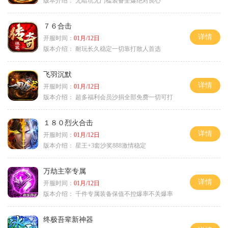
版本介绍：
无暗坑无门槛装备全爆绝对良心
７６合击
详情
开服时间：
01月/12日
版本介绍：
耐玩长久稳定一切靠打散人首选
飞羽沉默
详情
开服时间：
01月/12日
版本介绍：
超多福利会员沙捐全部免费一切可打
１８０烈火合击
详情
开服时间：
01月/12日
版本介绍：
星王+3套沙奖888激情稳定
万劫主宰专属
详情
开服时间：
01月/12日
版本介绍：
千件专属装备保值不控爆率不关爆率
终极吾辈新神器