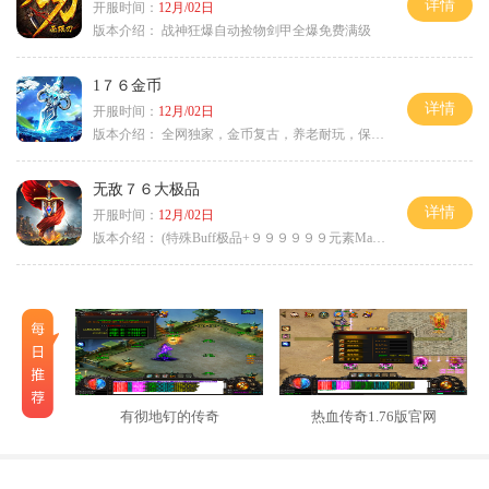
详情
开服时间：
12月/02日
版本介绍：
战神狂爆自动捡物剑甲全爆免费满级
1７６金币
详情
开服时间：
12月/02日
版本介绍：
全网独家，金币复古，养老耐玩，保底回収
无敌７６大极品
详情
开服时间：
12月/02日
版本介绍：
(特殊Buff极品+９９９９９９元素Max）
有彻地钉的传奇
热血传奇1.76版官网