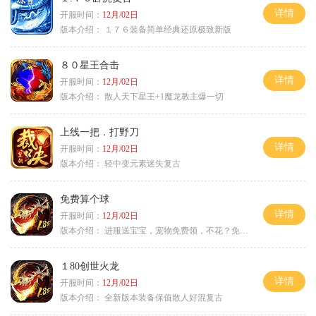
详情
开服时间：
12月/02日
版本介绍：
１７６装备简单经典还原极致新版
８０星王合击
详情
开服时间：
12月/02日
版本介绍：
散人天下星王+1魔龙教主爆一切
上线一把．打野刀
详情
开服时间：
12月/02日
版本介绍：
轻中变元素迷失复古
免费算个球
详情
开服时间：
12月/02日
版本介绍：
进服送宝宝，宠物免费领，不花？免费通关！
１80创世火龙
详情
开服时间：
12月/02日
版本介绍：
全新版本装备保值散人好混复古