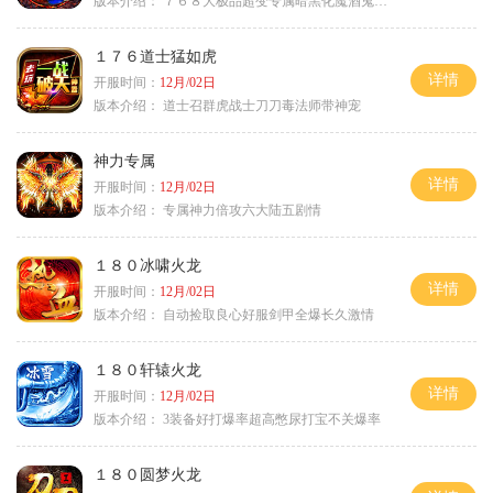
版本介绍：
７６８大极品超变专属暗黑化魔酒鬼微变合击火
１７６道士猛如虎
详情
开服时间：
12月/02日
版本介绍：
道士召群虎战士刀刀毒法师带神宠
神力专属
详情
开服时间：
12月/02日
版本介绍：
专属神力倍攻六大陆五剧情
１８０冰啸火龙
详情
开服时间：
12月/02日
版本介绍：
自动捡取良心好服剑甲全爆长久激情
１８０轩辕火龙
详情
开服时间：
12月/02日
版本介绍：
3装备好打爆率超高憋尿打宝不关爆率
１８０圆梦火龙