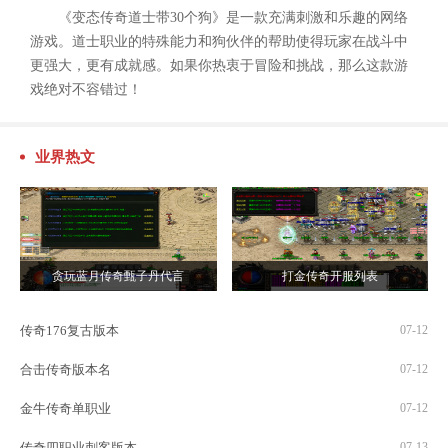
《变态传奇道士带30个狗》是一款充满刺激和乐趣的网络
游戏。道士职业的特殊能力和狗伙伴的帮助使得玩家在战斗中
更强大，更有成就感。如果你热衷于冒险和挑战，那么这款游
戏绝对不容错过！
业界热文
贪玩蓝月传奇甄子丹代言
打金传奇开服列表
传奇176复古版本
07-12
合击传奇版本名
07-12
金牛传奇单职业
07-12
传奇四职业刺客版本
07-13