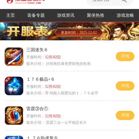
主页
装备专题
游戏资讯
聚侠热推
游戏攻略
更新时间：2025-12-02
三国迷失６
详情
开服时间：
12月/02日
版本介绍：
沙捐免狂暴免赞助免挂机免
１７６极品+６
详情
开服时间：
12月/02日
版本介绍：
荐 纯散人都爱玩的１．７６金币
雷霆③合①
详情
开服时间：
12月/02日
版本介绍：
雷霆三合一公平稳定长久
１.７６卧虎复古