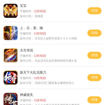
宝宝
详情
开服时间：
12月/02日
版本介绍：
宠物蛋
上．古．宠．物
详情
开服时间：
12月/02日
版本介绍：
宝宝比人猛野外抓宠ＳＳＳＳ神器
太古传说
详情
开服时间：
12月/02日
版本介绍：
无会员无礼包无赞助神器专属火龙
新天下大乱无限刀
详情
开服时间：
12月/02日
版本介绍：
无暗坑无门槛装备全爆绝对良心
神威迷失
详情
开服时间：
12月/02日