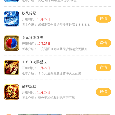
版本介绍：
赞助可打.终级全爆.永久保值.
秋风传纪
详情
开服时间：
10月/27日
版本介绍：
超低消费全民追梦沙奖最高１８８８８
５元顶赞迷失
详情
开服时间：
10月/27日
版本介绍：
０充进图０充狂暴无沙捐超变无限刀
１８０龙腾盛世
详情
开服时间：
10月/27日
版本介绍：
１０元通关免费送首冲火龙乱爆
诸神沉默
详情
开服时间：
10月/27日
版本介绍：
绿色干净经典耐玩不肝不氪