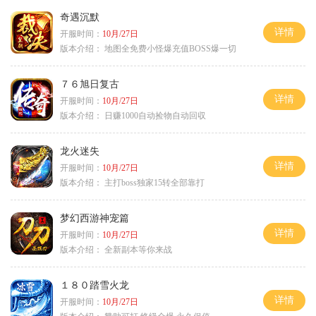
奇遇沉默
详情
开服时间：
10月/27日
版本介绍：
地图全免费小怪爆充值BOSS爆一切
７６旭日复古
详情
开服时间：
10月/27日
版本介绍：
日赚1000自动捡物自动回収
龙火迷失
详情
开服时间：
10月/27日
版本介绍：
主打boss独家15转全部靠打
梦幻西游神宠篇
详情
开服时间：
10月/27日
版本介绍：
全新副本等你来战
１８０踏雪火龙
详情
开服时间：
10月/27日