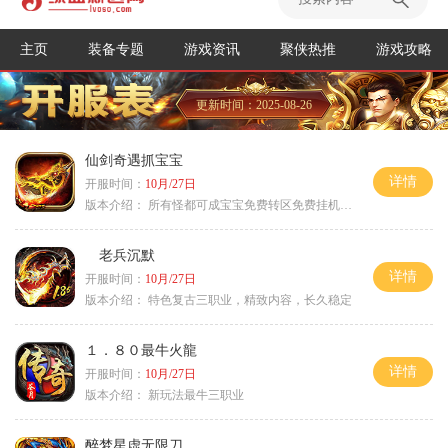
主页
装备专题
游戏资讯
聚侠热推
游戏攻略
更新时间：2025-08-26
仙剑奇遇抓宝宝
详情
开服时间：
10月/27日
版本介绍：
所有怪都可成宝宝免费转区免费挂机活动
老兵沉默
详情
开服时间：
10月/27日
版本介绍：
特色复古三职业，精致内容，长久稳定
１．８０最牛火龍
详情
开服时间：
10月/27日
版本介绍：
新玩法最牛三职业
醉梦星虚无限刀