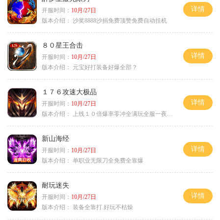
详情
开服时间：
10月/27日
版本介绍：
沙奖8888沙捐免费顶赞免费自动挂机
８０星王合击
详情
开服时间：
10月/27日
版本介绍：
元宝好打装备好爆全部？
１７６攻速大极品
详情
开服时间：
10月/27日
版本介绍：
上线１０倍爆率零冲全满玩全服一夜终极
新山海经
详情
开服时间：
10月/27日
版本介绍：
单职业无限刀全免费全靠爆
耐玩迷失
详情
开服时间：
10月/27日
版本介绍：
装备全靠打.好玩不枯燥