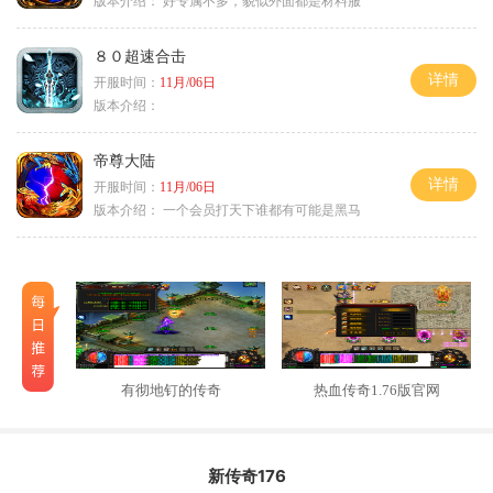
版本介绍：
好专属不多，貌似外面都是材料服
８０超速合击
详情
开服时间：
11月/06日
版本介绍：
帝尊大陆
详情
开服时间：
11月/06日
版本介绍：
一个会员打天下谁都有可能是黑马
有彻地钉的传奇
热血传奇1.76版官网
新传奇176