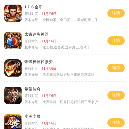
1７６金币
详情
开服时间：
11月/06日
版本介绍：
全网独家，金币复古，养老耐玩，保底回収
太古迷失神器
详情
开服时间：
11月/06日
版本介绍：
送切割,送会员,送转身,上线就干
蝴蝶神器轻微变
详情
开服时间：
11月/06日
版本介绍：
简单粗暴耐玩好玩不伤脑跪求体验
希望传奇
详情
开服时间：
11月/06日
版本介绍：
免费挂机一切靠打超低消费三天拿沙
小黑专属
详情
开服时间：
11月/06日