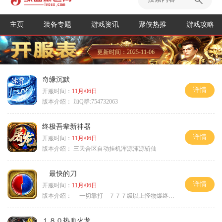
主页
装备专题
游戏资讯
聚侠热推
游戏攻略
更新时间：2025-11-06
奇缘沉默
详情
开服时间：
11月/06日
版本介绍：
加Q群:754732063
终极吾辈新神器
详情
开服时间：
11月/06日
版本介绍：
三天合区自动挂机浑源渾源斩仙
最快的刀
详情
开服时间：
11月/06日
版本介绍：
一切靠打 ７７７级以上怪物爆终极
１８０热血火龙