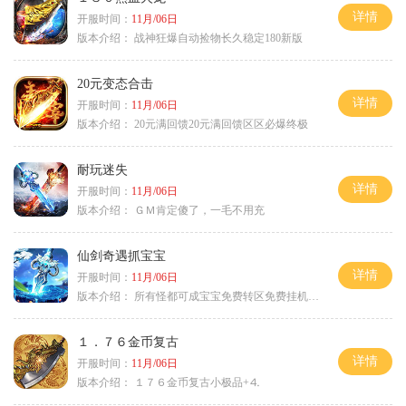
详情
开服时间：
11月/06日
版本介绍：
战神狂爆自动捡物长久稳定180新版
20元变态合击
详情
开服时间：
11月/06日
版本介绍：
20元满回馈20元满回馈区区必爆终极
耐玩迷失
详情
开服时间：
11月/06日
版本介绍：
ＧＭ肯定傻了，一毛不用充
仙剑奇遇抓宝宝
详情
开服时间：
11月/06日
版本介绍：
所有怪都可成宝宝免费转区免费挂机活动
１．７６金币复古
详情
开服时间：
11月/06日
版本介绍：
１７６金币复古小极品+⒋