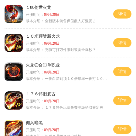
１80创世火龙
详情
开服时间：
09月/20日
版本介绍：
全新版本装备保值散人好混复古
１０米顶赞新火龙
详情
开服时间：
09月/20日
版本介绍：
充值可打万件限时装备全爆秒？
火龙②合①单职业
详情
开服时间：
09月/20日
版本介绍：
一夜白漂到顶１０倍爆率一夜打１０００充
１７６怀旧复古
详情
开服时间：
09月/20日
版本介绍：
１７６特色玩法免费满级拾取鉴定爽
佣兵暗黑
详情
开服时间：
09月/20日