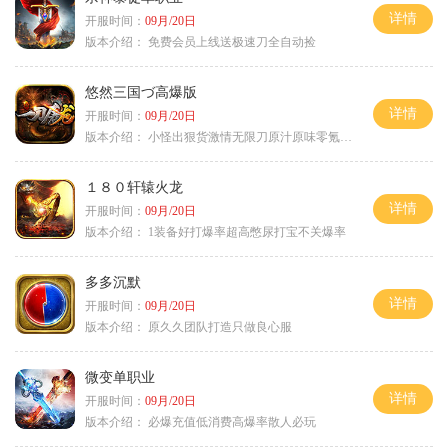
详情
开服时间：
09月/20日
版本介绍：
免费会员上线送极速刀全自动捡
悠然三国づ高爆版
详情
开服时间：
09月/20日
版本介绍：
小怪出狠货激情无限刀原汁原味零氪通关
１８０轩辕火龙
详情
开服时间：
09月/20日
版本介绍：
1装备好打爆率超高憋尿打宝不关爆率
多多沉默
详情
开服时间：
09月/20日
版本介绍：
原久久团队打造只做良心服
微变单职业
详情
开服时间：
09月/20日
版本介绍：
必爆充值低消费高爆率散人必玩