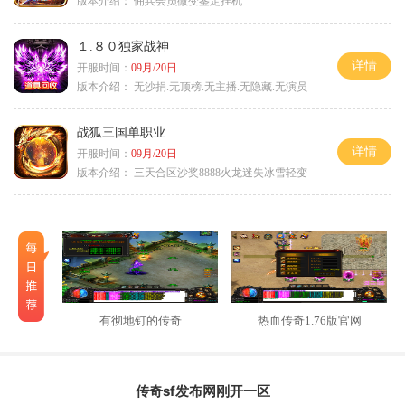
版本介绍：
佣兵会员微变鉴定挂机
１.８０独家战神
详情
开服时间：
09月/20日
版本介绍：
无沙捐.无顶榜.无主播.无隐藏.无演员
战狐三国单职业
详情
开服时间：
09月/20日
版本介绍：
三天合区沙奖8888火龙迷失冰雪轻变
有彻地钉的传奇
热血传奇1.76版官网
传奇sf发布网刚开一区