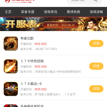
主页
装备专题
游戏资讯
聚侠热推
游戏攻略
更新时间：2025-09-20
奇缘沉默
详情
开服时间：
09月/20日
版本介绍：
加Q群:754732063
１７６特色技能
详情
开服时间：
09月/20日
版本介绍：
简单好混小极品+6特色技能赞助好打
１７６极品+６
详情
开服时间：
09月/20日
版本介绍：
荐 纯散人都爱玩的１．７６金币
杀神暴徒单职业