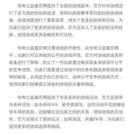
传奇公益服官网提供了全新的游戏版本。官方针对游戏进
行了多方面的优化和改进，使得玩家能够享受到更好的游戏体
验。游戏地图进行了重新设置，增加了更多的副本和活动，为
玩家们提供了更多的游戏选择。官方还加入了全新的职业和技
能，使得游戏更具策略性和可玩性。
传奇公益服官网注重游戏的平衡性。在传奇公益服官网
中，玩家们可以体验到公平的游戏环境。官方对游戏的道具和
装备进行了限制，防止了一些玩家通过购买装备来获得不公平
的竞争优势。玩家们需要通过游戏中的任务和挑战来获得装备
和经验值，从而提升自己的实力。这种公平竞争的游戏方式，
使得玩家们能够真正体验到游戏的乐趣和挑战。
传奇公益服官网提供了丰富多样的游戏活动。官方定期举
办各种活动，如击杀BOSS、抢夺资源等。这些活动不仅能够提
供丰厚的奖励，还能够拉近玩家之间的关系，增加游戏的互动
性。官方还推出了新的玩法，如帮派战、跨服PK等，为玩家们
提供更多的游戏选择和挑战。