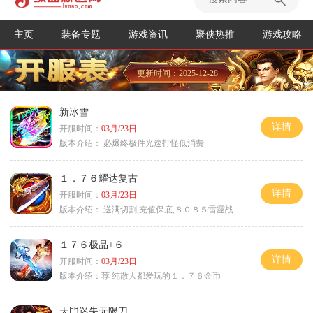
主页
装备专题
游戏资讯
聚侠热推
游戏攻略
更新时间：2025-12-28
新冰雪
详情
开服时间：
03月/23日
版本介绍：
必爆终极件光速打怪低消费
１．７６耀达复古
详情
开服时间：
03月/23日
版本介绍：
送满切割,充值保底,８０８５雷霆战神微变
１７６极品+６
详情
开服时间：
03月/23日
版本介绍：
荐 纯散人都爱玩的１．７６金币
天門迷失无限刀