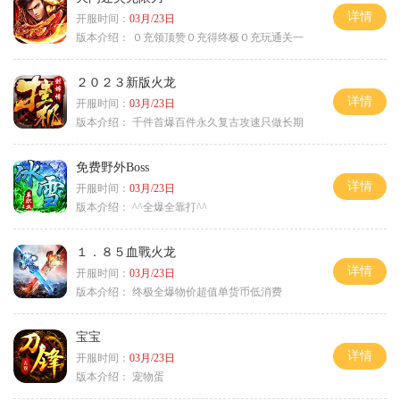
详情
开服时间：
03月/23日
版本介绍：
０充领顶赞０充得终极０充玩通关一
２０２３新版火龙
详情
开服时间：
03月/23日
版本介绍：
千件首爆百件永久复古攻速只做长期
免费野外Boss
详情
开服时间：
03月/23日
版本介绍：
^^全爆全靠打^^
１．８５血戰火龙
详情
开服时间：
03月/23日
版本介绍：
终极全爆物价超值单货币低消费
宝宝
详情
开服时间：
03月/23日
版本介绍：
宠物蛋