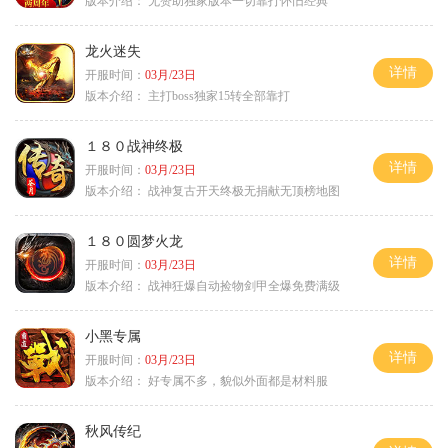
版本介绍：
无赞助独家版本一切靠打怀旧经典
龙火迷失
详情
开服时间：
03月/23日
版本介绍：
主打boss独家15转全部靠打
１８０战神终极
详情
开服时间：
03月/23日
版本介绍：
战神复古开天终极无捐献无顶榜地图
１８０圆梦火龙
详情
开服时间：
03月/23日
版本介绍：
战神狂爆自动捡物剑甲全爆免费满级
小黑专属
详情
开服时间：
03月/23日
版本介绍：
好专属不多，貌似外面都是材料服
秋风传纪