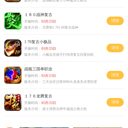
版本介绍：
送捐献狂暴大小神魔永久耐玩
１８０战神复古
详情
开服时间：
03月/23日
版本介绍：
无赞助1.761.80复古战神
1.70复古小极品
详情
开服时间：
03月/23日
版本介绍：
小极品充值可打纯净复古内置挂机
战狐三国单职业
详情
开服时间：
03月/23日
版本介绍：
三天合区沙奖8888火龙迷失冰雪轻变
１７６龙腾复古
详情
开服时间：
03月/23日
版本介绍：
道士强势法师牛逼战士推士机