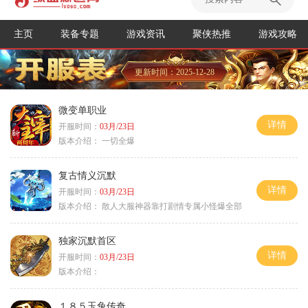
主页
装备专题
游戏资讯
聚侠热推
游戏攻略
更新时间：2025-12-28
微变单职业
详情
开服时间：
03月/23日
版本介绍：
一切全爆
复古情义沉默
详情
开服时间：
03月/23日
版本介绍：
散人大服神器靠打剧情专属小怪爆全部
独家沉默首区
详情
开服时间：
03月/23日
版本介绍：
１８５玉兔传奇