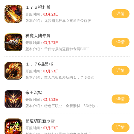
１７６福利版
详情
开服时间：
03月/23日
版本介绍：
无沙捐无狂暴０充通关公益服
神魔大陆专属
详情
开服时间：
03月/23日
版本介绍：
千件专属装逼百种专属BUFF
１．７6极品+6
详情
开服时间：
03月/23日
版本介绍：
散人老板都爱玩的１．７６金币
帝王沉默
详情
开服时间：
03月/23日
版本介绍：
特色三职业，全新素材，5D特效，不卡图
超速切割新冰雪
详情
开服时间：
03月/23日