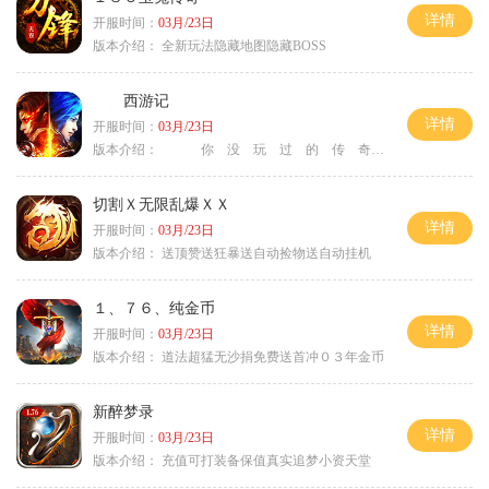
详情
开服时间：
03月/23日
版本介绍：
全新玩法隐藏地图隐藏BOSS
西游记
详情
开服时间：
03月/23日
版本介绍：
你 没 玩 过 的 传 奇
切割Ｘ无限乱爆ＸＸ
详情
开服时间：
03月/23日
版本介绍：
送顶赞送狂暴送自动捡物送自动挂机
１、７６、纯金币
详情
开服时间：
03月/23日
版本介绍：
道法超猛无沙捐免费送首冲０３年金币
新醉梦录
详情
开服时间：
03月/23日
版本介绍：
充值可打装备保值真实追梦小资天堂