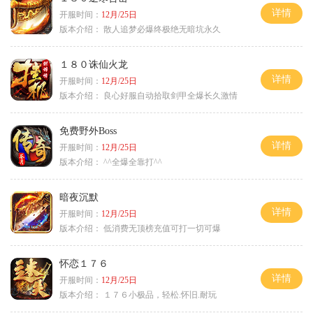
详情
开服时间：
12月/25日
版本介绍：
散人追梦必爆终极绝无暗坑永久
１８０诛仙火龙
详情
开服时间：
12月/25日
版本介绍：
良心好服自动拾取剑甲全爆长久激情
免费野外Boss
详情
开服时间：
12月/25日
版本介绍：
^^全爆全靠打^^
暗夜沉默
详情
开服时间：
12月/25日
版本介绍：
低消费无顶榜充值可打一切可爆
怀恋１７６
详情
开服时间：
12月/25日
版本介绍：
１７６小极品，轻松.怀旧.耐玩