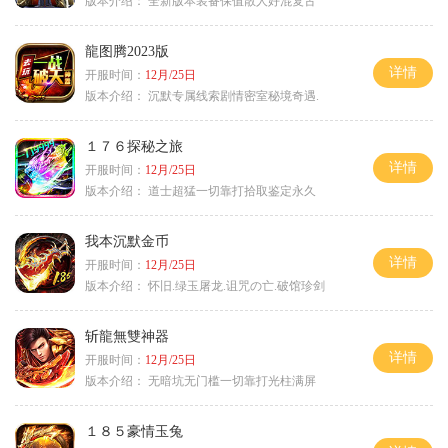
版本介绍：
全新版本装备保值散人好混复古
龍图腾2023版
详情
开服时间：
12月/25日
版本介绍：
沉默专属线索剧情密室秘境奇遇.
１７６探秘之旅
详情
开服时间：
12月/25日
版本介绍：
道士超猛一切靠打拾取鉴定永久
我本沉默金币
详情
开服时间：
12月/25日
版本介绍：
怀旧.绿玉屠龙.诅咒の亡.破馆珍剑
斩龍無雙神器
详情
开服时间：
12月/25日
版本介绍：
无暗坑无门槛一切靠打光柱满屏
１８５豪情玉兔