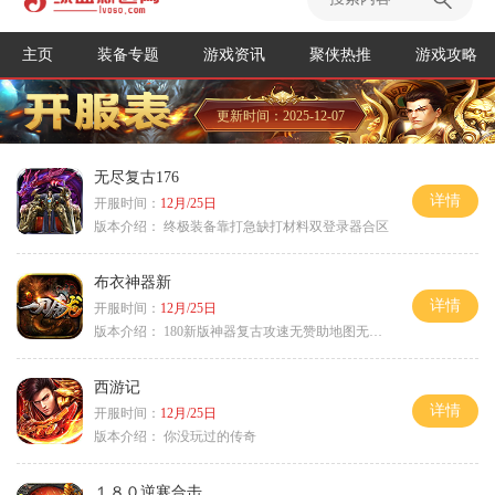
主页
装备专题
游戏资讯
聚侠热推
游戏攻略
更新时间：2025-12-07
无尽复古176
详情
开服时间：
12月/25日
版本介绍：
终极装备靠打急缺打材料双登录器合区
布衣神器新
详情
开服时间：
12月/25日
版本介绍：
180新版神器复古攻速无赞助地图无排行
西游记
详情
开服时间：
12月/25日
版本介绍：
你没玩过的传奇
１８０逆寒合击