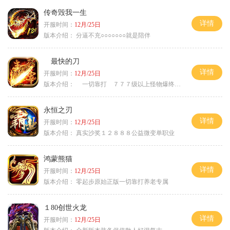
传奇毁我一生
详情
开服时间：
12月/25日
版本介绍：
分逼不充○○○○○○○就是陪伴
最快的刀
详情
开服时间：
12月/25日
版本介绍：
一切靠打 ７７７级以上怪物爆终极
永恒之刃
详情
开服时间：
12月/25日
版本介绍：
真实沙奖１２８８８公益微变单职业
鸿蒙熊猫
详情
开服时间：
12月/25日
版本介绍：
零起步原始正版一切靠打养老专属
１80创世火龙
详情
开服时间：
12月/25日