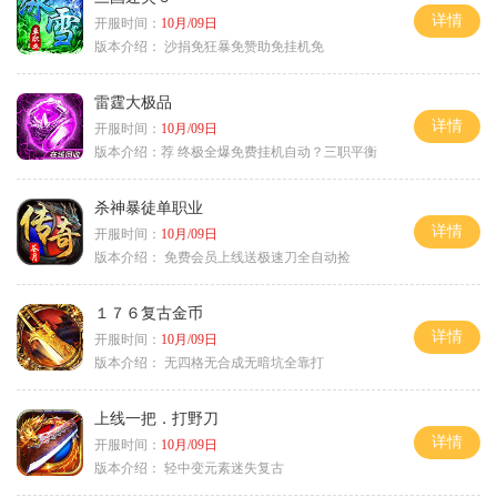
详情
开服时间：
10月/09日
版本介绍：
沙捐免狂暴免赞助免挂机免
雷霆大极品
详情
开服时间：
10月/09日
版本介绍：
荐 终极全爆免费挂机自动？三职平衡
杀神暴徒单职业
详情
开服时间：
10月/09日
版本介绍：
免费会员上线送极速刀全自动捡
１７６复古金币
详情
开服时间：
10月/09日
版本介绍：
无四格无合成无暗坑全靠打
上线一把．打野刀
详情
开服时间：
10月/09日
版本介绍：
轻中变元素迷失复古