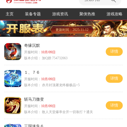
主页
装备专题
游戏资讯
聚侠热推
游戏攻略
更新时间：2025-11-12
奇缘沉默
详情
开服时间：
10月/09日
版本介绍：
加Q群:754732063
１、７６
详情
开服时间：
10月/09日
版本介绍：
赤月封顶屠龙终极极品+5
斩马刀微变
详情
开服时间：
10月/09日
版本介绍：
散人天堂爆率全开一切靠打？通关
三国迷失６