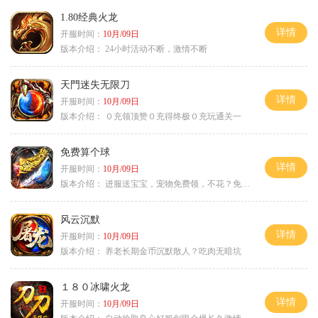
1.80经典火龙
详情
开服时间：
10月/09日
版本介绍：
24小时活动不断，激情不断
天門迷失无限刀
详情
开服时间：
10月/09日
版本介绍：
０充领顶赞０充得终极０充玩通关一
免费算个球
详情
开服时间：
10月/09日
版本介绍：
进服送宝宝，宠物免费领，不花？免费通关！
风云沉默
详情
开服时间：
10月/09日
版本介绍：
养老长期金币沉默散人？吃肉无暗坑
１８０冰啸火龙
详情
开服时间：
10月/09日