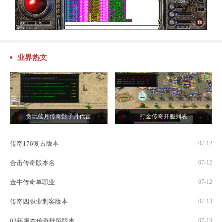
业界热文
贪玩蓝月传奇甄子丹代言
打金传奇开服列表
传奇176复古版本
07-12
合击传奇版本名
07-12
金牛传奇单职业
07-12
传奇四职业刺客版本
07-13
03年版本传奇秋风版本
07-13