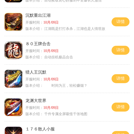
版本介绍：
自动捡取良心好服剑甲全爆长久激情
沉默重出江湖
详情
开服时间：
10月/09日
版本介绍：
江湖既是打打杀杀，江湖也是人情世故
８０王牌合击
详情
开服时间：
10月/09日
版本介绍：
自动挂机极品合击
猎人王沉默
详情
开服时间：
10月/09日
版本介绍：
时间为王，轻松赚烟？
龙渊大世界
详情
开服时间：
10月/09日
版本介绍：
千件专属全屏吸怪千张地图
１７６散人小服