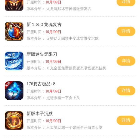
详情
开服时间：
10月/09日
版本介绍：
火龙沉默冰雪神器微变复古
新１８０龙魂复古
详情
开服时间：
10月/09日
版本介绍：
无赞助无回馈中变冰雪微变沉默
新版迷失无限刀
详情
开服时间：
10月/09日
版本介绍：
０充全图免费顶赞变态吸怪变态挂机
176复古极品+8
详情
开服时间：
10月/09日
版本介绍：
点进来看一下会上头
新版木子沉默
详情
开服时间：
10月/09日
版本介绍：
只卖赞助30一个爆率全开白票天堂