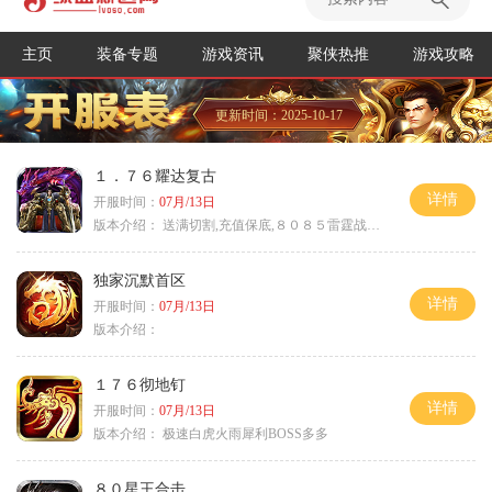
主页
装备专题
游戏资讯
聚侠热推
游戏攻略
更新时间：2025-10-17
１．７６耀达复古
详情
开服时间：
07月/13日
版本介绍：
送满切割,充值保底,８０８５雷霆战神微变
独家沉默首区
详情
开服时间：
07月/13日
版本介绍：
１７６彻地钉
详情
开服时间：
07月/13日
版本介绍：
极速白虎火雨犀利BOSS多多
８０星王合击