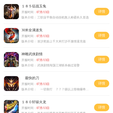
１８５征战玉兔
详情
开服时间：
07月/13日
版本介绍：
三职业平衡自动挂机散人称霸长久首选
30米全满迷失
详情
开服时间：
07月/13日
版本介绍：
攻沙奖励上千大米打沙不激情退充值
神雕武侠剧情
详情
开服时间：
07月/13日
版本介绍：
武侠剧情闯荡江湖斩杀杨过迎娶
最快的刀
详情
开服时间：
07月/13日
版本介绍：
一切靠打 ７７７级以上怪物爆终极
１８０轩辕火龙
详情
开服时间：
07月/13日