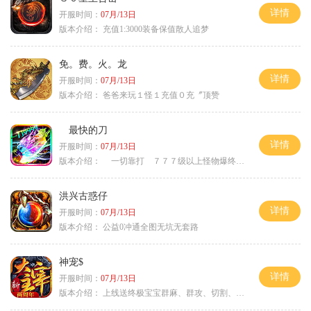
详情
开服时间：
07月/13日
版本介绍：
充值1:3000装备保值散人追梦
免。费。火。龙
详情
开服时间：
07月/13日
版本介绍：
爸爸来玩１怪１充值０充〞顶赞
最快的刀
详情
开服时间：
07月/13日
版本介绍：
一切靠打 ７７７级以上怪物爆终极
洪兴古惑仔
详情
开服时间：
07月/13日
版本介绍：
公益0冲通全图无坑无套路
神宠$
详情
开服时间：
07月/13日
版本介绍：
上线送终极宝宝群麻、群攻、切割、吸血