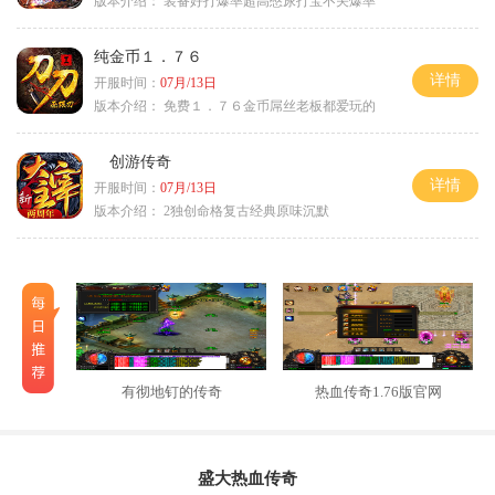
版本介绍：
装备好打爆率超高憋尿打宝不关爆率
纯金币１．７６
详情
开服时间：
07月/13日
版本介绍：
免费１．７６金币屌丝老板都爱玩的
创游传奇
详情
开服时间：
07月/13日
版本介绍：
2独创命格复古经典原味沉默
有彻地钉的传奇
热血传奇1.76版官网
盛大热血传奇