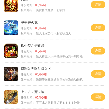
详情
开服时间：
05月/26日
版本介绍：
免费拾取免费一切靠打
串串香火龙
详情
开服时间：
05月/26日
版本介绍：
散人之家公司大服茴收当天
狐生梦之进化录
详情
开服时间：
05月/26日
版本介绍：
散人称王人人平等爆率拉满一切看脸
切割Ｘ无限乱爆ＸＸ
详情
开服时间：
05月/26日
版本介绍：
送顶赞送狂暴送自动捡物送自动挂机
上．古．宠．物
详情
开服时间：
05月/26日
版本介绍：
宝宝比人猛野外抓宠ＳＳＳＳ神器