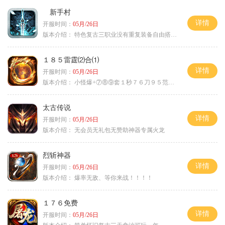
新手村
详情
开服时间：
05月/26日
版本介绍：
特色复古三职业没有重复装备自由搭配私
１８５雷霆⑵合⑴
详情
开服时间：
05月/26日
版本介绍：
小怪爆+⑦⑧⑨套１秒７６刀９５范围捡
太古传说
详情
开服时间：
05月/26日
版本介绍：
无会员无礼包无赞助神器专属火龙
烈斩神器
详情
开服时间：
05月/26日
版本介绍：
爆率无敌、等你来战！！！！
１７６免费
详情
开服时间：
05月/26日