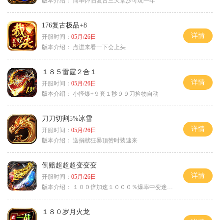
版本介绍：
简单怀旧复古三天拿沙可玩一年
176复古极品+8
详情
开服时间：
05月/26日
版本介绍：
点进来看一下会上头
１８５雷霆２合１
详情
开服时间：
05月/26日
版本介绍：
小怪爆+９套１秒９９刀捡物自动
刀刀切割5%冰雪
详情
开服时间：
05月/26日
版本介绍：
送捐献狂暴顶赞时装速来
倒赔超超超变变变
详情
开服时间：
05月/26日
版本介绍：
１００倍加速１０００％爆率中变迷失单职
１８０岁月火龙