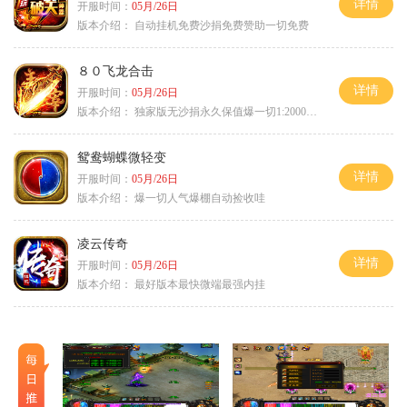
详情
开服时间：
05月/26日
版本介绍：
自动挂机免费沙捐免费赞助一切免费
８０飞龙合击
详情
开服时间：
05月/26日
版本介绍：
独家版无沙捐永久保值爆一切1:2000回1
鸳鸯蝴蝶微轻变
详情
开服时间：
05月/26日
版本介绍：
爆一切人气爆棚自动捡收哇
凌云传奇
详情
开服时间：
05月/26日
版本介绍：
最好版本最快微端最强内挂