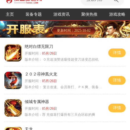
主页
装备专题
游戏资讯
聚侠热推
游戏攻略
更新时间：2025-10-02
绝对白缥无限刀
详情
开服时间：
05月/26日
版本介绍：
０充送顶赞送吸怪超变刀送变态挂机
２０２④神凰火龙
详情
开服时间：
05月/26日
版本介绍：
复古攻速、会员靠打、ＰＫ爽、装备全爆
倾城专属神器
详情
开服时间：
05月/26日
版本介绍：
荐 充值靠打爆所有三天合区砍的爽
天龙